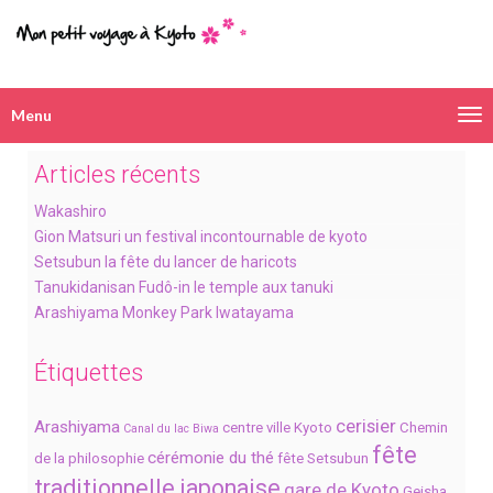
Menu
Navigation
alternative
Articles récents
Wakashiro
Gion Matsuri un festival incontournable de kyoto
Setsubun la fête du lancer de haricots
Tanukidanisan Fudô-in le temple aux tanuki
Arashiyama Monkey Park Iwatayama
Étiquettes
cerisier
Arashiyama
centre ville Kyoto
Chemin
Canal du lac Biwa
fête
cérémonie du thé
de la philosophie
fête Setsubun
traditionnelle japonaise
gare de Kyoto
Geisha