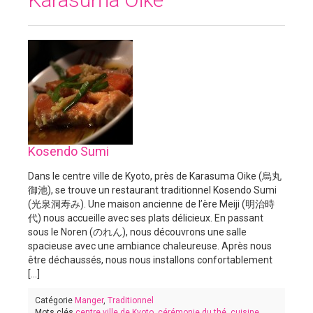
Kosendo Sumi
Dans le centre ville de Kyoto, près de Karasuma Oike (烏丸
御池), se trouve un restaurant traditionnel Kosendo Sumi
(光泉洞寿み). Une maison ancienne de l’ère Meiji (明治時
代) nous accueille avec ses plats délicieux. En passant
sous le Noren (のれん), nous découvrons une salle
spacieuse avec une ambiance chaleureuse. Après nous
être déchaussés, nous nous installons confortablement
[...]
Catégorie
Manger
,
Traditionnel
Mots clés
centre ville de Kyoto
,
cérémonie du thé
,
cuisine