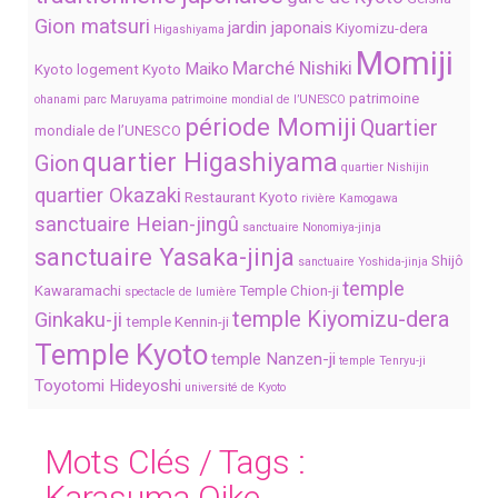
Gion matsuri
jardin japonais
Kiyomizu-dera
Higashiyama
Momiji
Marché Nishiki
Maiko
Kyoto
logement Kyoto
patrimoine
ohanami
parc Maruyama
patrimoine mondial de l’UNESCO
période Momiji
Quartier
mondiale de l’UNESCO
quartier Higashiyama
Gion
quartier Nishijin
quartier Okazaki
Restaurant Kyoto
rivière Kamogawa
sanctuaire Heian-jingû
sanctuaire Nonomiya-jinja
sanctuaire Yasaka-jinja
Shijô
sanctuaire Yoshida-jinja
temple
Kawaramachi
Temple Chion-ji
spectacle de lumière
temple Kiyomizu-dera
Ginkaku-ji
temple Kennin-ji
Temple Kyoto
temple Nanzen-ji
temple Tenryu-ji
Toyotomi Hideyoshi
université de Kyoto
Mots Clés / Tags :
Karasuma Oike