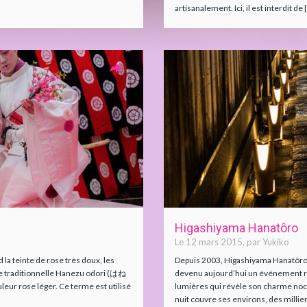
artisanalement. Ici, il est interdit de [.
Higashiyama Hanatôro
Le 12 mars 2015, par Yukiko
la teinte de rose très doux, les
Depuis 2003, Higashiyama Hanatôro
e traditionnelle Hanezu odori (はね
devenu aujourd’hui un événement re
ur rose léger. Ce terme est utilisé
lumières qui révèle son charme noctu
nuit couvre ses environs, des millier