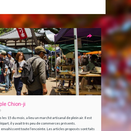
le Chion-ji
o
es 15 du mois, a lieu un marché artisanal de plein air. Il est
épart, il y avait très peu de commerces présents.
envahissent toute l’enceinte. Les articles proposés sont faits