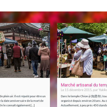
Marché artisanal du temp
Le 15 décembre 2015, par Yukik
plein air. Il est réputé pour être un
Dans le temple Chion-ji (知恩寺), tous l
 la date anniversaire de la mort de
organisé depuis environ 20 ans. Au d
n le connaît également [...]
Actuellement, à peu près 450 stands 