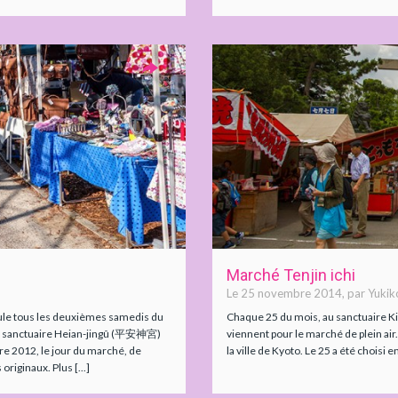
Marché Tenjin ichi
Le 25 novembre 2014, par Yukik
ule tous les deuxièmes samedis du
Chaque 25 du mois, au sanctuaire
 le sanctuaire Heian-jingû (平安神宮)
viennent pour le marché de plein air
re 2012, le jour du marché, de
la ville de Kyoto. Le 25 a été choisi e
iginaux. Plus [...]