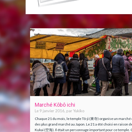
Marché Kôbô ichi
Le 9 janvier 2016, par Yukiko
Chaque 21 du mois, le temple Tô-ji (東寺) organise un marché de 
des plus grand marché au Japon. Le 21 a été choisi en raison de
Kukai (空海). Il était un personnage important pour ce temple. O