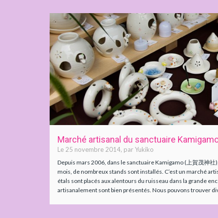
Marché artisanal du sanctuaire Kamigam
Le 25 novembre 2014, par Yukiko
Depuis mars 2006, dans le sanctuaire Kamigamo (上賀茂神社),
mois, de nombreux stands sont installés. C’est un marché artisa
étals sont placés aux alentours du ruisseau dans la grande enc
artisanalement sont bien présentés. Nous pouvons trouver dive
[...]