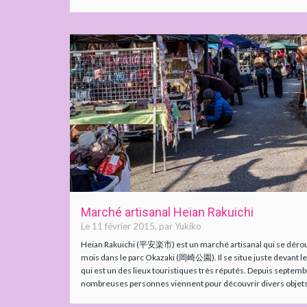
Marché artisanal Heian Rakuichi
Le 11 février 2015, par Yukiko
Heian Rakuichi (平安楽市) est un marché artisanal qui se déro
mois dans le parc Okazaki (岡崎公園). Il se situe juste devant
qui est un des lieux touristiques très réputés. Depuis septemb
nombreuses personnes viennent pour découvrir divers objets or