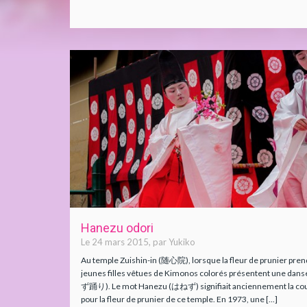
Hanezu odori
Le 24 mars 2015, par Yukiko
Au temple Zuishin-in (随心院), lorsque la fleur de prunier prend 
jeunes filles vêtues de Kimonos colorés présentent une dans
ず踊り). Le mot Hanezu (はねず) signifiait anciennement la coule
pour la fleur de prunier de ce temple. En 1973, une [...]