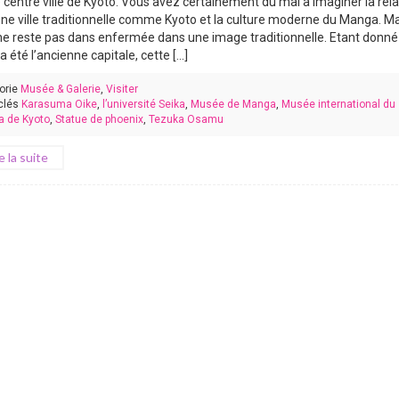
e centre ville de Kyoto. Vous avez certainement du mal à imaginer la rela
une ville traditionnelle comme Kyoto et la culture moderne du Manga. M
ne reste pas dans enfermée dans une image traditionnelle. Etant donné
 a été l’ancienne capitale, cette [...]
orie
Musée & Galerie
,
Visiter
clés
Karasuma Oike
,
l’université Seika
,
Musée de Manga
,
Musée international du
 de Kyoto
,
Statue de phoenix
,
Tezuka Osamu
re la suite