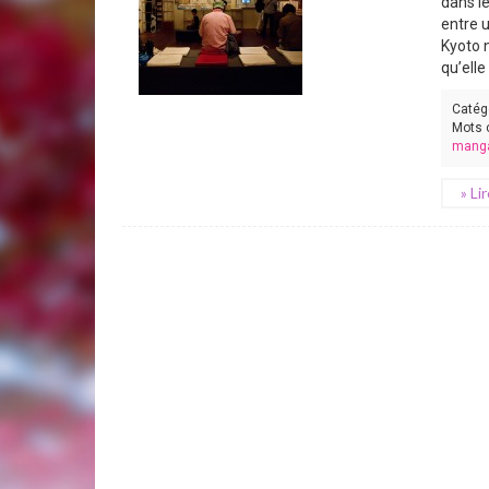
dans l
entre 
Kyoto 
qu’elle
Catég
Mots 
manga
» Li