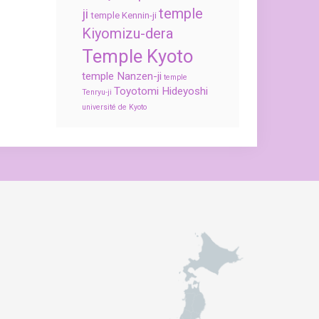
temple
ji
temple Kennin-ji
Kiyomizu-dera
Temple Kyoto
temple Nanzen-ji
temple
Toyotomi Hideyoshi
Tenryu-ji
université de Kyoto