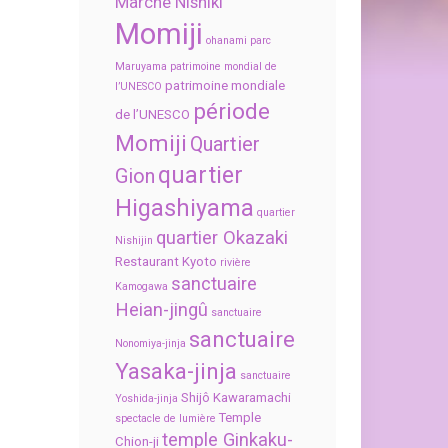
Marché Nishiki
Momiji
ohanami
parc
Maruyama
patrimoine mondial de
patrimoine mondiale
l’UNESCO
période
de l’UNESCO
Momiji
Quartier
quartier
Gion
Higashiyama
quartier
quartier Okazaki
Nishijin
Restaurant Kyoto
rivière
sanctuaire
Kamogawa
Heian-jingû
sanctuaire
sanctuaire
Nonomiya-jinja
Yasaka-jinja
sanctuaire
Shijô Kawaramachi
Yoshida-jinja
Temple
spectacle de lumière
temple Ginkaku-
Chion-ji