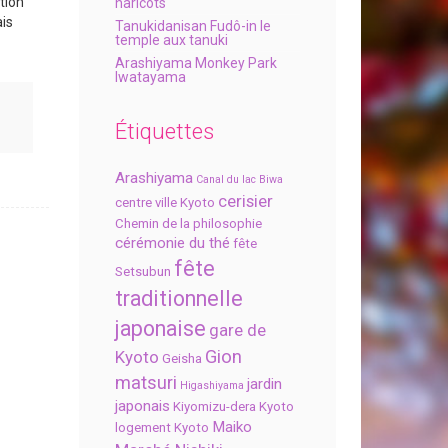
tion
haricots
ais
Tanukidanisan Fudô-in le
temple aux tanuki
Arashiyama Monkey Park
Iwatayama
Étiquettes
Arashiyama
Canal du lac Biwa
cerisier
centre ville Kyoto
Chemin de la philosophie
cérémonie du thé
fête
fête
Setsubun
traditionnelle
japonaise
gare de
Gion
Kyoto
Geisha
matsuri
jardin
Higashiyama
japonais
Kiyomizu-dera
Kyoto
Maiko
logement Kyoto