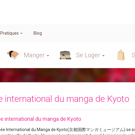
 Pratiques
Blog
Manger
Se Loger
S
 international du manga de Kyoto
 international du manga de Kyoto
sée International du Manga de Kyoto(京都国際マンガミュージアム) se si