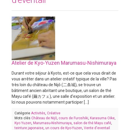
Atelier de Kyo-Yuzen Marumasu-Nishimuraya
Durant votre séjour à Kyoto, est-ce que cela vous dirait de
vous arrêter dans un atelier créatif typique de la ville? Pas
très loin du château de Nijô (二条城), se trouve un
bâtiment ancien abritant une boutique, un salon de thé
Mayu café (繭カフェ), une salle d’exposition et un atelier.
Ici nous pouvons notamment participer [...]
Catégorie
Activités
,
Créative
Mots clés
Château de Nijô
,
cours de Furoshiki
,
Karasuma Oike
,
Kyo Yuzen
,
Marumasu-Nishimuraya
,
salon de thé Mayu café
,
teinture japonaise
,
un cours de Kyo-Yuzen
,
Vente d'eventail