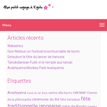
Menu
Navigation
alternative
Articles récents
Wakashiro
Gion Matsuri un festival incontournable de kyoto
Setsubun la fête du lancer de haricots
Tanukidanisan Fudô-in le temple aux tanuki
Arashiyama Monkey Park Iwatayama
Étiquettes
cerisier
Arashiyama
centre ville Kyoto
Chemin
Canal du lac Biwa
fête
cérémonie du thé
de la philosophie
fête Setsubun
traditionnelle japonaise
gare de Kyoto
Geisha