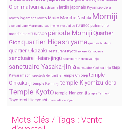
Gion matsuri
jardin japonais
Kiyomizu-dera
Higashiyama
Momiji
Marché Nishiki
Maiko
Kyoto
logement Kyoto
patrimoine
ohanami
parc Maruyama
patrimoine mondial de l’UNESCO
période Momiji
Quartier
mondiale de l’UNESCO
quartier Higashiyama
Gion
quartier Nishijin
quartier Okazaki
Restaurant Kyoto
rivière Kamogawa
sanctuaire Heian-jingû
sanctuaire Nonomiya-jinja
sanctuaire Yasaka-jinja
Shijô
sanctuaire Yoshida-jinja
temple
Kawaramachi
Temple Chion-ji
spectacle de lumière
temple Kiyomizu-dera
Ginkaku-ji
temple Kennin-ji
Temple Kyoto
temple Nanzen-ji
temple Tenryu-ji
Toyotomi Hideyoshi
université de Kyoto
Mots Clés / Tags :
Vente
d’eventail