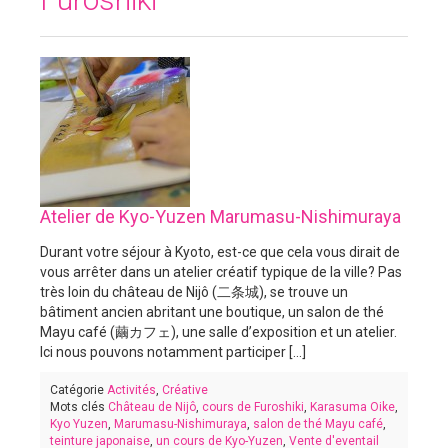
Atelier de Kyo-Yuzen Marumasu-Nishimuraya
Durant votre séjour à Kyoto, est-ce que cela vous dirait de
vous arrêter dans un atelier créatif typique de la ville? Pas
très loin du château de Nijô (二条城), se trouve un
bâtiment ancien abritant une boutique, un salon de thé
Mayu café (繭カフェ), une salle d’exposition et un atelier.
Ici nous pouvons notamment participer [...]
Catégorie
Activités
,
Créative
Mots clés
Château de Nijô
,
cours de Furoshiki
,
Karasuma Oike
,
Kyo Yuzen
,
Marumasu-Nishimuraya
,
salon de thé Mayu café
,
teinture japonaise
,
un cours de Kyo-Yuzen
,
Vente d'eventail