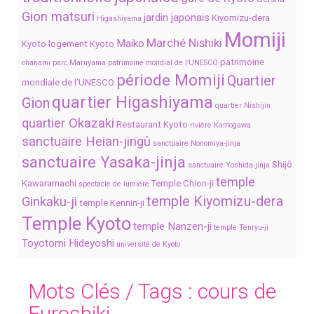
Gion matsuri
jardin japonais
Kiyomizu-dera
Higashiyama
Momiji
Marché Nishiki
Maiko
Kyoto
logement Kyoto
patrimoine
ohanami
parc Maruyama
patrimoine mondial de l’UNESCO
période Momiji
Quartier
mondiale de l’UNESCO
quartier Higashiyama
Gion
quartier Nishijin
quartier Okazaki
Restaurant Kyoto
rivière Kamogawa
sanctuaire Heian-jingû
sanctuaire Nonomiya-jinja
sanctuaire Yasaka-jinja
Shijô
sanctuaire Yoshida-jinja
temple
Kawaramachi
Temple Chion-ji
spectacle de lumière
temple Kiyomizu-dera
Ginkaku-ji
temple Kennin-ji
Temple Kyoto
temple Nanzen-ji
temple Tenryu-ji
Toyotomi Hideyoshi
université de Kyoto
Mots Clés / Tags :
cours de
Furoshiki