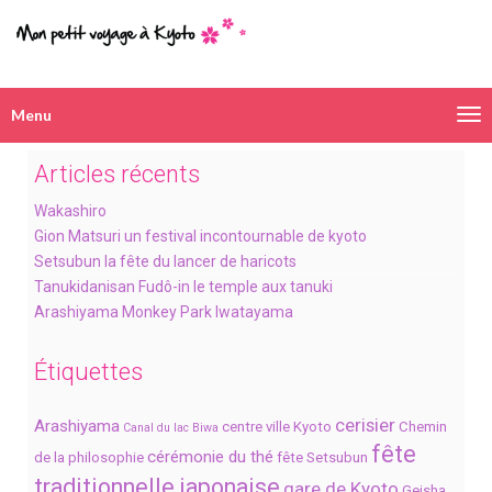
Menu
Navigation
alternative
Articles récents
Wakashiro
Gion Matsuri un festival incontournable de kyoto
Setsubun la fête du lancer de haricots
Tanukidanisan Fudô-in le temple aux tanuki
Arashiyama Monkey Park Iwatayama
Étiquettes
cerisier
Arashiyama
centre ville Kyoto
Chemin
Canal du lac Biwa
fête
cérémonie du thé
de la philosophie
fête Setsubun
traditionnelle japonaise
gare de Kyoto
Geisha