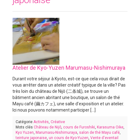
Atelier de Kyo-Yuzen Marumasu-Nishimuraya
Durant votre séjour à Kyoto, est-ce que cela vous dirait de
vous arrêter dans un atelier créatif typique de la ville? Pas
très loin du château de Nijô (二条城), se trouve un
bâtiment ancien abritant une boutique, un salon de thé
Mayu café (繭カフェ), une salle d’exposition et un atelier.
Ici nous pouvons notamment participer [...]
Catégorie
Activités
,
Créative
Mots clés
Château de Nijô
,
cours de Furoshiki
,
Karasuma Oike
,
Kyo Yuzen
,
Marumasu-Nishimuraya
,
salon de thé Mayu café
,
teinture japonaise
,
un cours de Kyo-Yuzen
,
Vente d'eventail