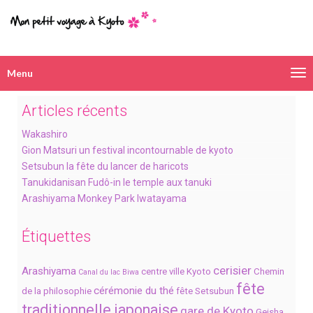
Menu
Navigation
alternative
Articles récents
Wakashiro
Gion Matsuri un festival incontournable de kyoto
Setsubun la fête du lancer de haricots
Tanukidanisan Fudô-in le temple aux tanuki
Arashiyama Monkey Park Iwatayama
Étiquettes
cerisier
Arashiyama
centre ville Kyoto
Chemin
Canal du lac Biwa
fête
cérémonie du thé
de la philosophie
fête Setsubun
traditionnelle japonaise
gare de Kyoto
Geisha