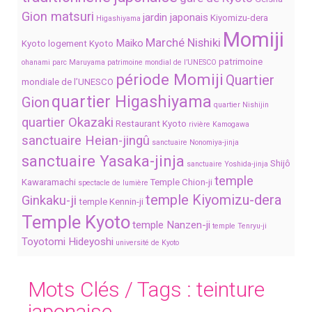
Gion matsuri
jardin japonais
Kiyomizu-dera
Higashiyama
Momiji
Marché Nishiki
Maiko
Kyoto
logement Kyoto
patrimoine
ohanami
parc Maruyama
patrimoine mondial de l’UNESCO
période Momiji
Quartier
mondiale de l’UNESCO
quartier Higashiyama
Gion
quartier Nishijin
quartier Okazaki
Restaurant Kyoto
rivière Kamogawa
sanctuaire Heian-jingû
sanctuaire Nonomiya-jinja
sanctuaire Yasaka-jinja
Shijô
sanctuaire Yoshida-jinja
temple
Kawaramachi
Temple Chion-ji
spectacle de lumière
temple Kiyomizu-dera
Ginkaku-ji
temple Kennin-ji
Temple Kyoto
temple Nanzen-ji
temple Tenryu-ji
Toyotomi Hideyoshi
université de Kyoto
Mots Clés / Tags :
teinture
japonaise