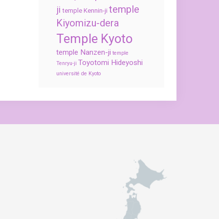
temple
ji
temple Kennin-ji
Kiyomizu-dera
Temple Kyoto
temple Nanzen-ji
temple
Toyotomi Hideyoshi
Tenryu-ji
université de Kyoto