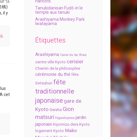
(山門),
haricots
極楽橋).
Tanukidanisan Fudô-in le
temple aux tanuki
 il y
Arashiyama Monkey Park
Iwatayama
ji
,
Étiquettes
Arashiyama
Canal du lac Biwa
cerisier
centre ville Kyoto
Chemin de la philosophie
cérémonie du thé
fête
fête
Setsubun
lus
traditionnelle
 A cet
japonaise
gare de
Gion
Kyoto
Geisha
matsuri
jardin
Higashiyama
japonais
Kiyomizu-dera
Kyoto
Maiko
logement Kyoto