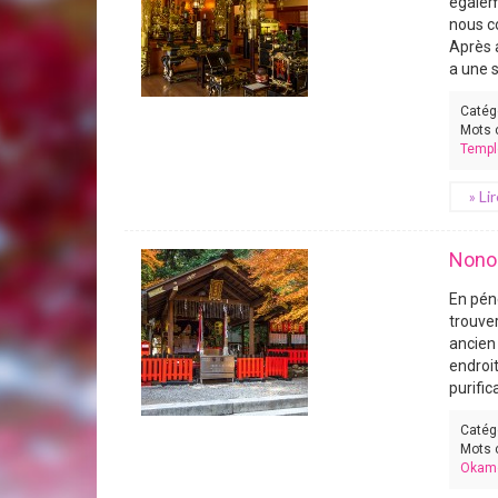
égalem
nous c
Après a
a une s
Catég
Mots 
Templ
» Li
Nonom
En pén
trouve
ancien
endroi
purific
Catég
Mots 
Okame