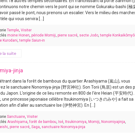
ent 18 autres temples secondaires. En franchissant la porte Sanmon 
ontinuons notre chemin vers le pont qui se nomme Gokuraku-bashi (
voir passé le pont, nous prenons un escalier. Vers le milieu des marches,
tèle qui vous servira [...]
orie
Temple
,
Visiter
clés
moine Honen
,
période Momiji
,
pierre sacré
,
secte Jodo
,
temple Konkaikômyô-
e Kurodani
,
temple Saiun-in
re la suite
iya-jinja
étrant dans la forêt de bambous du quartier Arashiyama (嵐山), vous
rez le sanctuaire Nonomiya-jinja (野宮神社). Son Torii (鳥居) est un des p
 du Japon. L’origine de ce lieu remonte en 800 de l’ère Heian (平安時代).
t, une princesse japonaise célèbre Itsukinomiya (いつきのみや) a fait sa
ation afin d’aller au sanctuaire Ise (伊勢神宮). En [...]
orie
Sanctuaire
,
Visiter
clés
Arashiyama
,
forêt de bambou
,
Isé
,
Itsukinomiya
,
Momiji
,
Nonomiyajinja
,
ishi
,
pierre sacré
,
Saga
,
sanctuaire Nonomiya-jinja