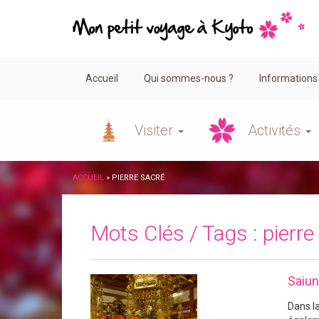
Accueil
Qui sommes-nous ?
Informations
Visiter
Activités
ACCUEIL
»
PIERRE SACRÉ
Mots Clés / Tags :
pierre
Saiun
Dans l