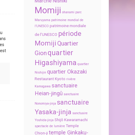
Marché Nishiki
Momiji
ohanami
parc
Maruyama
patrimoine mondial de
patrimoine mondiale
l’UNESCO
période
au
de l’UNESCO
ans
Momiji
Quartier
des
 est
quartier
Gion
Higashiyama
quartier
quartier Okazaki
Nishijin
Restaurant Kyoto
rivière
sanctuaire
Kamogawa
Heian-jingû
sanctuaire
sanctuaire
Nonomiya-jinja
Yasaka-jinja
sanctuaire
Shijô Kawaramachi
Yoshida-jinja
Temple
spectacle de lumière
temple Ginkaku-
Chion-ji