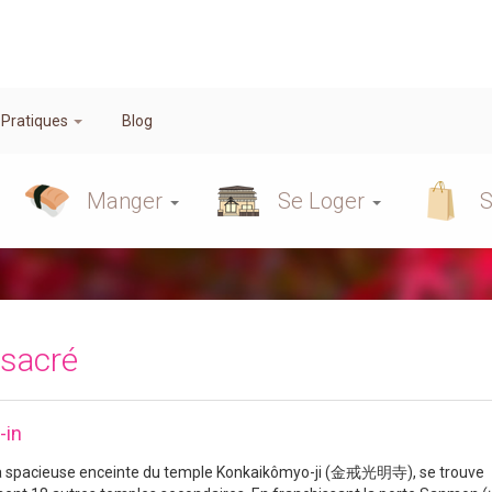
 Pratiques
Blog
Manger
Se Loger
S
 sacré
-in
a spacieuse enceinte du temple Konkaikômyo-ji (金戒光明寺), se trouve