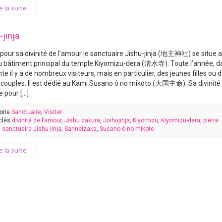
re la suite
-jinja
pour sa divinité de l’amour le sanctuaire Jishu-jinja (地主神社) se situe 
u bâtiment principal du temple Kiyomizu-dera (清水寺). Toute l’année, d
nte il y a de nombreux visiteurs, mais en particulier, des jeunes filles ou 
 couples. Il est dédié au Kami Susano ô no mikoto (大国主命). Sa divinité
 pour [...]
orie
Sanctuaire
,
Visiter
clés
divinité de l’amour
,
Jishu zakura
,
Jishujinja
,
Kiyomizu
,
Kiyomizu-dera
,
pierre
,
sanctuaire Jishu-jinja
,
Sanneizaka
,
Susano ô no mikoto
re la suite