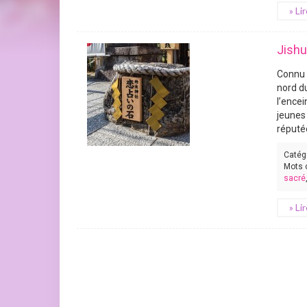
» Li
Jishu
Connu 
nord d
l’encei
jeunes
réputée
Catég
Mots 
sacré
» Li