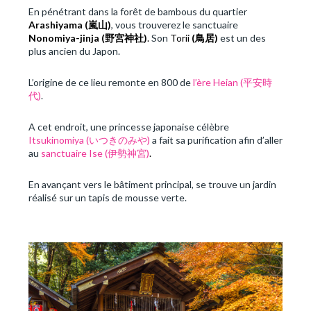
En pénétrant dans la forêt de bambous du quartier
Arashiyama (
嵐山
)
, vous trouverez le sanctuaire
Nonomiya-jinja (
野宮神社
)
.
Son
Torii
(
鳥居
)
est un des
plus ancien du Japon.
L’origine de ce lieu remonte en 800 de
l’ère Heian (平安時
代)
.
A cet endroit, une princesse japonaise célèbre
Itsukinomiya (いつきのみや)
a fait sa purification afin d’aller
au
sanctuaire Ise (伊勢神宮)
.
En avançant vers le bâtiment principal, se trouve un jardin
réalisé sur un tapis de mousse verte.