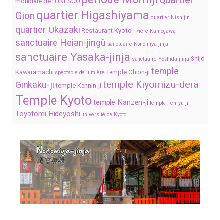
Quartier
mondiale de l’UNESCO
quartier Higashiyama
Gion
quartier Nishijin
quartier Okazaki
Restaurant Kyoto
rivière Kamogawa
sanctuaire Heian-jingû
sanctuaire Nonomiya-jinja
sanctuaire Yasaka-jinja
Shijô
sanctuaire Yoshida-jinja
temple
Kawaramachi
Temple Chion-ji
spectacle de lumière
temple Kiyomizu-dera
Ginkaku-ji
temple Kennin-ji
Temple Kyoto
temple Nanzen-ji
temple Tenryu-ji
Toyotomi Hideyoshi
université de Kyoto