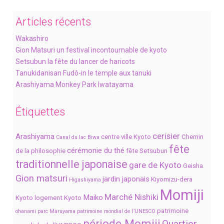
Articles récents
Wakashiro
Gion Matsuri un festival incontournable de kyoto
Setsubun la fête du lancer de haricots
Tanukidanisan Fudô-in le temple aux tanuki
Arashiyama Monkey Park Iwatayama
Étiquettes
cerisier
Arashiyama
centre ville Kyoto
Chemin
Canal du lac Biwa
fête
cérémonie du thé
de la philosophie
fête Setsubun
traditionnelle japonaise
gare de Kyoto
Geisha
Gion matsuri
jardin japonais
Kiyomizu-dera
Higashiyama
Momiji
Marché Nishiki
Maiko
Kyoto
logement Kyoto
patrimoine
ohanami
parc Maruyama
patrimoine mondial de l’UNESCO
période Momiji