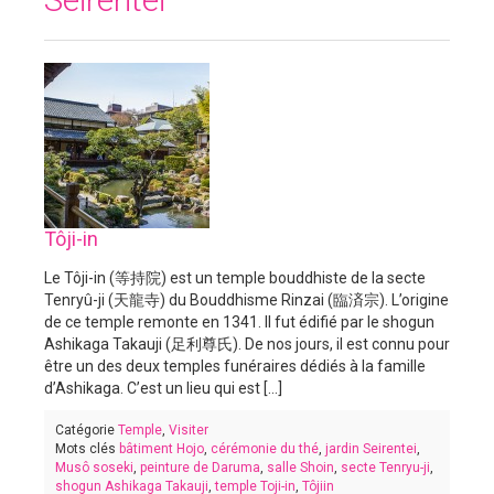
Tôji-in
Le Tôji-in (等持院) est un temple bouddhiste de la secte
Tenryû-ji (天龍寺) du Bouddhisme Rinzai (臨済宗). L’origine
de ce temple remonte en 1341. Il fut édifié par le shogun
Ashikaga Takauji (足利尊氏). De nos jours, il est connu pour
être un des deux temples funéraires dédiés à la famille
d’Ashikaga. C’est un lieu qui est [...]
Catégorie
Temple
,
Visiter
Mots clés
bâtiment Hojo
,
cérémonie du thé
,
jardin Seirentei
,
Musô soseki
,
peinture de Daruma
,
salle Shoin
,
secte Tenryu-ji
,
shogun Ashikaga Takauji
,
temple Toji-in
,
Tôjiin