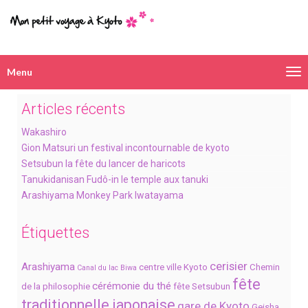
Menu
Navigation
alternative
Articles récents
Wakashiro
Gion Matsuri un festival incontournable de kyoto
Setsubun la fête du lancer de haricots
Tanukidanisan Fudô-in le temple aux tanuki
Arashiyama Monkey Park Iwatayama
Étiquettes
cerisier
Arashiyama
centre ville Kyoto
Chemin
Canal du lac Biwa
fête
cérémonie du thé
de la philosophie
fête Setsubun
traditionnelle japonaise
gare de Kyoto
Geisha