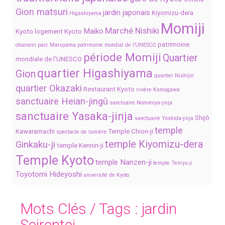
Gion matsuri
jardin japonais
Kiyomizu-dera
Higashiyama
Momiji
Marché Nishiki
Maiko
Kyoto
logement Kyoto
patrimoine
ohanami
parc Maruyama
patrimoine mondial de l’UNESCO
période Momiji
Quartier
mondiale de l’UNESCO
quartier Higashiyama
Gion
quartier Nishijin
quartier Okazaki
Restaurant Kyoto
rivière Kamogawa
sanctuaire Heian-jingû
sanctuaire Nonomiya-jinja
sanctuaire Yasaka-jinja
Shijô
sanctuaire Yoshida-jinja
temple
Kawaramachi
Temple Chion-ji
spectacle de lumière
temple Kiyomizu-dera
Ginkaku-ji
temple Kennin-ji
Temple Kyoto
temple Nanzen-ji
temple Tenryu-ji
Toyotomi Hideyoshi
université de Kyoto
Mots Clés / Tags :
jardin
Seirentei