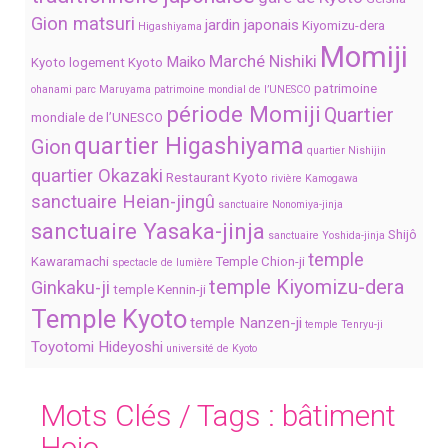
Gion matsuri
jardin japonais
Kiyomizu-dera
Higashiyama
Momiji
Marché Nishiki
Maiko
Kyoto
logement Kyoto
patrimoine
ohanami
parc Maruyama
patrimoine mondial de l’UNESCO
période Momiji
Quartier
mondiale de l’UNESCO
quartier Higashiyama
Gion
quartier Nishijin
quartier Okazaki
Restaurant Kyoto
rivière Kamogawa
sanctuaire Heian-jingû
sanctuaire Nonomiya-jinja
sanctuaire Yasaka-jinja
Shijô
sanctuaire Yoshida-jinja
temple
Kawaramachi
Temple Chion-ji
spectacle de lumière
temple Kiyomizu-dera
Ginkaku-ji
temple Kennin-ji
Temple Kyoto
temple Nanzen-ji
temple Tenryu-ji
Toyotomi Hideyoshi
université de Kyoto
Mots Clés / Tags :
bâtiment
Hojo