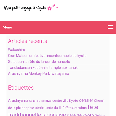
Menu
Navigation
alternative
Articles récents
Wakashiro
Gion Matsuri un festival incontournable de kyoto
Setsubun la fête du lancer de haricots
Tanukidanisan Fudô-in le temple aux tanuki
Arashiyama Monkey Park Iwatayama
Étiquettes
cerisier
Arashiyama
centre ville Kyoto
Chemin
Canal du lac Biwa
fête
cérémonie du thé
de la philosophie
fête Setsubun
traditionnelle japonaise
gare de Kyoto
Geisha