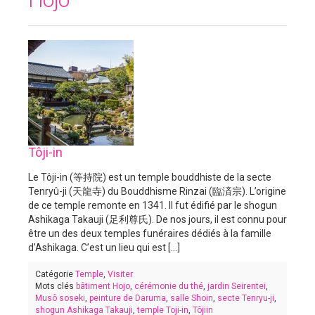
Tôji-in
Le Tôji-in (等持院) est un temple bouddhiste de la secte
Tenryû-ji (天龍寺) du Bouddhisme Rinzai (臨済宗). L’origine
de ce temple remonte en 1341. Il fut édifié par le shogun
Ashikaga Takauji (足利尊氏). De nos jours, il est connu pour
être un des deux temples funéraires dédiés à la famille
d’Ashikaga. C’est un lieu qui est [...]
Catégorie
Temple
,
Visiter
Mots clés
bâtiment Hojo
,
cérémonie du thé
,
jardin Seirentei
,
Musô soseki
,
peinture de Daruma
,
salle Shoin
,
secte Tenryu-ji
,
shogun Ashikaga Takauji
,
temple Toji-in
,
Tôjiin