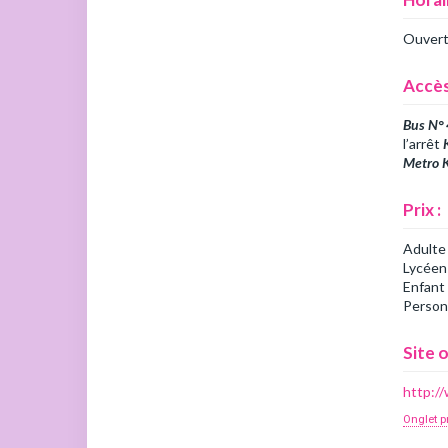
Ouvert 
Accès
Bus N° 
l’arrêt
Metro 
Prix :
Adulte
Lycéen
Enfant 
Person
Site o
http:/
Onglet p