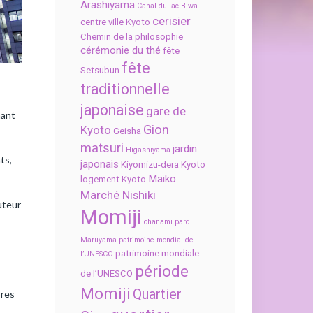
Arashiyama
Canal du lac Biwa
cerisier
centre ville Kyoto
Chemin de la philosophie
cérémonie du thé
fête
fête
Setsubun
traditionnelle
japonaise
gare de
hant
Gion
Kyoto
Geisha
matsuri
jardin
Higashiyama
ts,
japonais
Kiyomizu-dera
Kyoto
Maiko
logement Kyoto
Marché Nishiki
uteur
Momiji
ohanami
parc
Maruyama
patrimoine mondial de
patrimoine mondiale
l’UNESCO
période
de l’UNESCO
Momiji
Quartier
bres