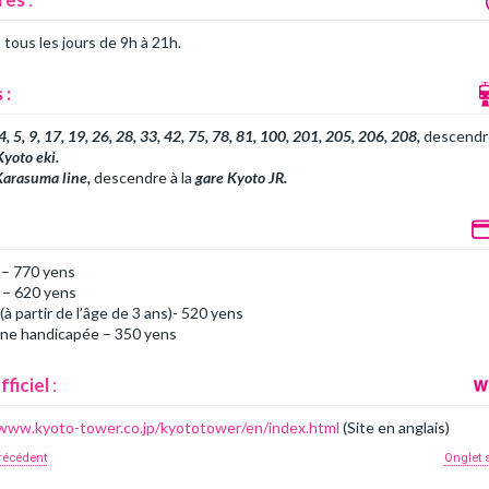
tous les jours de 9h à 21h.
 :
4, 5, 9, 17, 19, 26, 28, 33, 42, 75, 78, 81, 100, 201, 205, 206, 208,
descendr
Kyoto eki.
Karasuma line,
descendre à la
gare Kyoto JR.
 – 770 yens
 – 620 yens
(à partir de l’âge de 3 ans)- 520 yens
ne handicapée – 350 yens
fficiel
:
/www.kyoto-tower.co.jp/kyototower/en/index.html
(Site en anglais)
récédent
Onglet 