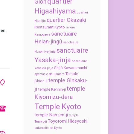
quartier
Gion
Higashiyama
quartier
quartier Okazaki
Nishijin
Restaurant Kyoto
rivière
 en
sanctuaire
Kamogawa
Heian-jingû
sanctuaire
sanctuaire
Nonomiya-jinja
Yasaka-jinja
sanctuaire
Shijô Kawaramachi
Yoshida-jinja
Temple
spectacle de lumière
temple Ginkaku-
Chion-ji
temple
ji
temple Kennin-ji
Kiyomizu-dera
Temple Kyoto
temple Nanzen-ji
temple
Toyotomi Hideyoshi
Tenryu-ji
université de Kyoto