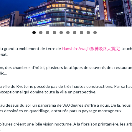
s du grand tremblement de terre de
Hanshin-Awaji (阪神淡路大震災)
touc
égât.
, des chambres d’hôtel, plusieurs boutiques de souvenir, des restauran
lic…
, la ville de Kyoto ne possède pas de très hautes constructions. Par sa ha
ceptionnel qui domine toute la ville en perspective.
au dessus du sol, un panorama de 360 degrés s’offre à nous. De là, nous
lles dessinées en quadrillage, entourée par un paysage montagneux.
oitures créent une jolie vision nocturne. A la floraison printanière, les ar
.