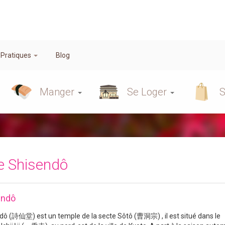
 Pratiques
Blog
Manger
Se Loger
S
e Shisendô
endô
dô (詩仙堂) est un temple de la secte Sôtô (曹洞宗) , il est situé dans le