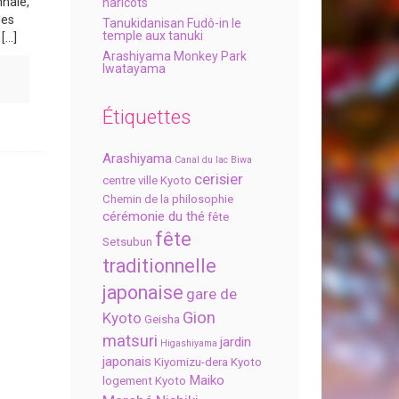
mnale,
haricots
les
Tanukidanisan Fudô-in le
temple aux tanuki
...]
Arashiyama Monkey Park
Iwatayama
Étiquettes
Arashiyama
Canal du lac Biwa
cerisier
centre ville Kyoto
Chemin de la philosophie
cérémonie du thé
fête
fête
Setsubun
traditionnelle
japonaise
gare de
Gion
Kyoto
Geisha
matsuri
jardin
Higashiyama
japonais
Kiyomizu-dera
Kyoto
Maiko
logement Kyoto