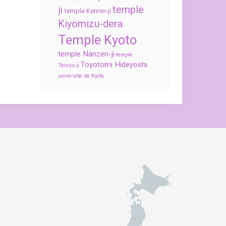
temple
ji
temple Kennin-ji
Kiyomizu-dera
Temple Kyoto
temple Nanzen-ji
temple
Toyotomi Hideyoshi
Tenryu-ji
université de Kyoto