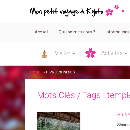
Accueil
Qui sommes-nous ?
Informations
Visiter
Activités
ACCUEIL
»
TEMPLE SHISENDÔ
Mots Clés / Tags :
templ
Shis
Shisen