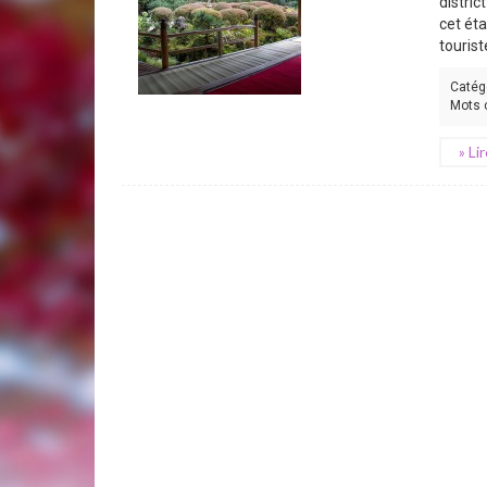
distric
cet éta
touris
Catég
Mots 
» Li