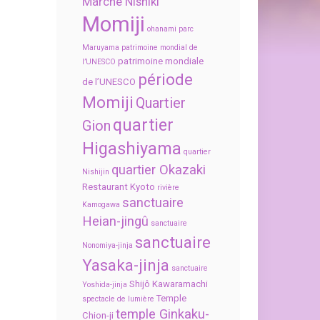
Marché Nishiki
Momiji
ohanami
parc
Maruyama
patrimoine mondial de
patrimoine mondiale
l’UNESCO
période
de l’UNESCO
Momiji
Quartier
quartier
Gion
Higashiyama
quartier
quartier Okazaki
Nishijin
Restaurant Kyoto
rivière
sanctuaire
Kamogawa
Heian-jingû
sanctuaire
sanctuaire
Nonomiya-jinja
Yasaka-jinja
sanctuaire
Shijô Kawaramachi
Yoshida-jinja
Temple
spectacle de lumière
temple Ginkaku-
Chion-ji