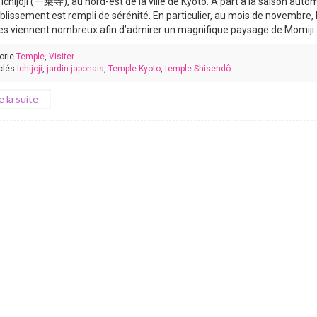
t Ichijôji (一乗寺), au nord-est de la ville de Kyoto. A part à la saison auto
blissement est rempli de sérénité. En particulier, au mois de novembre, 
tes viennent nombreux afin d’admirer un magnifique paysage de Momiji. [
orie
Temple
,
Visiter
clés
Ichijoji
,
jardin japonais
,
Temple Kyoto
,
temple Shisendô
re la suite