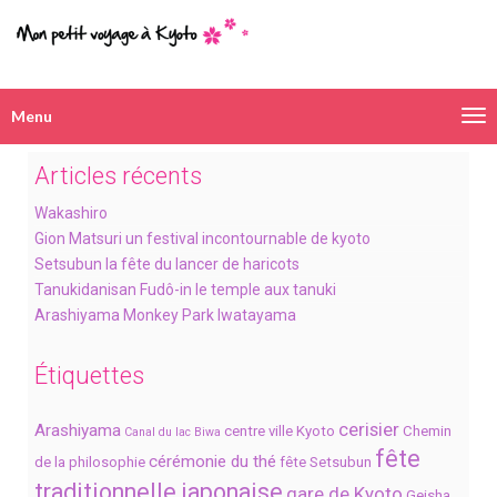
Menu
Navigation
alternative
Articles récents
Wakashiro
Gion Matsuri un festival incontournable de kyoto
Setsubun la fête du lancer de haricots
Tanukidanisan Fudô-in le temple aux tanuki
Arashiyama Monkey Park Iwatayama
Étiquettes
cerisier
Arashiyama
centre ville Kyoto
Chemin
Canal du lac Biwa
fête
cérémonie du thé
de la philosophie
fête Setsubun
traditionnelle japonaise
gare de Kyoto
Geisha