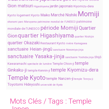
Gion matsuri
jardin japonais
Kiyomizu-dera
Higashiyama
Momiji
Marché Nishiki
Maiko
Kyoto
logement Kyoto
patrimoine
ohanami
parc Maruyama
patrimoine mondial de l’UNESCO
période Momiji
Quartier
mondiale de l’UNESCO
quartier Higashiyama
Gion
quartier Nishijin
quartier Okazaki
Restaurant Kyoto
rivière Kamogawa
sanctuaire Heian-jingû
sanctuaire Nonomiya-jinja
sanctuaire Yasaka-jinja
Shijô
sanctuaire Yoshida-jinja
temple
Kawaramachi
Temple Chion-ji
spectacle de lumière
temple Kiyomizu-dera
Ginkaku-ji
temple Kennin-ji
Temple Kyoto
temple Nanzen-ji
temple Tenryu-ji
Toyotomi Hideyoshi
université de Kyoto
Mots Clés / Tags :
Temple
Japon