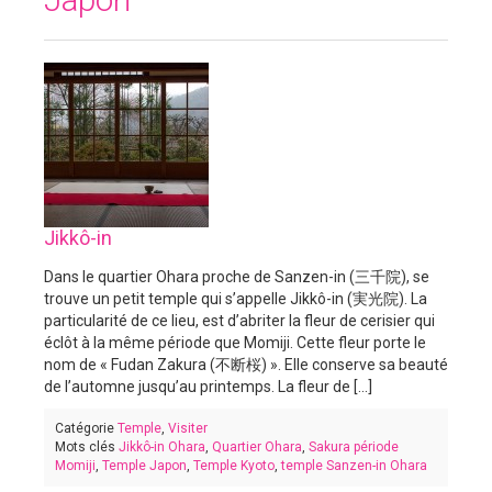
Jikkô-in
Dans le quartier Ohara proche de Sanzen-in (三千院), se
trouve un petit temple qui s’appelle Jikkô-in (実光院). La
particularité de ce lieu, est d’abriter la fleur de cerisier qui
éclôt à la même période que Momiji. Cette fleur porte le
nom de « Fudan Zakura (不断桜) ». Elle conserve sa beauté
de l’automne jusqu’au printemps. La fleur de [...]
Catégorie
Temple
,
Visiter
Mots clés
Jikkô-in Ohara
,
Quartier Ohara
,
Sakura période
Momiji
,
Temple Japon
,
Temple Kyoto
,
temple Sanzen-in Ohara