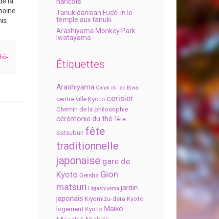
de la
haricots
moine
Tanukidanisan Fudô-in le
temple aux tanuki
his
Arashiyama Monkey Park
Iwatayama
hô-
Étiquettes
Arashiyama
Canal du lac Biwa
cerisier
centre ville Kyoto
Chemin de la philosophie
cérémonie du thé
fête
fête
Setsubun
traditionnelle
japonaise
gare de
Gion
Kyoto
Geisha
matsuri
jardin
Higashiyama
japonais
Kiyomizu-dera
Kyoto
Maiko
logement Kyoto