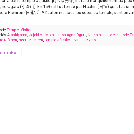
al. C’est le temple Jôjakko-ji (常寂光寺) installé tranquillement au pied 
ne Ogura (小倉山). En 1596, il fut fondé par Nisshin (日禎) qui était un 
secte Nichiren (日蓮宗). A l’automne, tous les côtés du temple, sont enva
orie
Temple
,
Visiter
clés
Arashiyama
,
Jojakkoji
,
Momiji
,
montagne Ogura
,
Nisshin
,
pagode
,
pagode Ta
rte Niômon
,
secte Nichiren
,
temple Jôjakko-ji
,
vue de Kyoto
re la suite