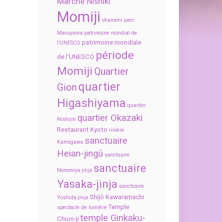
Marché Nishiki
Momiji
ohanami
parc
Maruyama
patrimoine mondial de
patrimoine mondiale
l’UNESCO
période
de l’UNESCO
Momiji
Quartier
quartier
Gion
Higashiyama
quartier
quartier Okazaki
Nishijin
Restaurant Kyoto
rivière
sanctuaire
Kamogawa
Heian-jingû
sanctuaire
sanctuaire
Nonomiya-jinja
Yasaka-jinja
sanctuaire
Shijô Kawaramachi
Yoshida-jinja
Temple
spectacle de lumière
temple Ginkaku-
Chion-ji