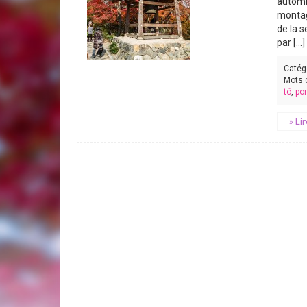
automn
montag
de la 
par [...]
Catég
Mots 
tô
,
po
» Li