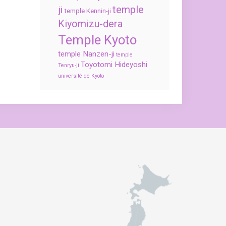
temple
ji
temple Kennin-ji
Kiyomizu-dera
Temple Kyoto
temple Nanzen-ji
temple
Toyotomi Hideyoshi
Tenryu-ji
université de Kyoto