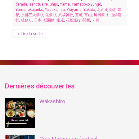
parade
,
sanctuaire
,
Shijô
,
Yama
,
Yamabokojyungô
,
Yamahokojunkô
,
Yasakajinja
,
Yoiyama
,
Yukata
,
お迎え提灯
,
京
都
,
京都三大祭り
,
先祭り
,
八坂神社
,
室町
,
宵山
,
屏風祭り
,
山鉾巡
行
,
後祭り
,
日本
,
祇園祭
,
稚児
,
花笠巡行
,
関西
,
７月
» Lire la suite
Dernières découvertes
Wakashiro
Gion Matsuri un festival