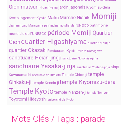
Gion matsuri
jardin japonais
Kiyomizu-dera
Higashiyama
Momiji
Marché Nishiki
Maiko
Kyoto
logement Kyoto
patrimoine
ohanami
parc Maruyama
patrimoine mondial de l’UNESCO
période Momiji
Quartier
mondiale de l’UNESCO
quartier Higashiyama
Gion
quartier Nishijin
quartier Okazaki
Restaurant Kyoto
rivière Kamogawa
sanctuaire Heian-jingû
sanctuaire Nonomiya-jinja
sanctuaire Yasaka-jinja
Shijô
sanctuaire Yoshida-jinja
temple
Kawaramachi
Temple Chion-ji
spectacle de lumière
temple Kiyomizu-dera
Ginkaku-ji
temple Kennin-ji
Temple Kyoto
temple Nanzen-ji
temple Tenryu-ji
Toyotomi Hideyoshi
université de Kyoto
Mots Clés / Tags :
parade