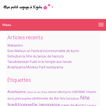
Menu
Navigation
alternative
Articles récents
Wakashiro
Gion Matsuri un festival incontournable de kyoto
Setsubun la fête du lancer de haricots
Tanukidanisan Fudô-in le temple aux tanuki
Arashiyama Monkey Park Iwatayama
Étiquettes
cerisier
Arashiyama
centre ville Kyoto
Chemin
Canal du lac Biwa
fête
cérémonie du thé
de la philosophie
fête Setsubun
traditionnelle japonaise
gare de Kyoto
Geisha