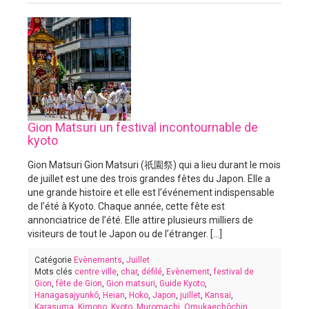
Gion Matsuri un festival incontournable de
kyoto
Gion Matsuri Gion Matsuri (祇園祭) qui a lieu durant le mois
de juillet est une des trois grandes fêtes du Japon. Elle a
une grande histoire et elle est l’événement indispensable
de l’été à Kyoto. Chaque année, cette fête est
annonciatrice de l’été. Elle attire plusieurs milliers de
visiteurs de tout le Japon ou de l’étranger. [...]
Catégorie
Evènements
,
Juillet
Mots clés
centre ville
,
char
,
défilé
,
Evènement
,
festival de
Gion
,
fête de Gion
,
Gion matsuri
,
Guide Kyoto
,
Hanagasajyunkô
,
Heian
,
Hoko
,
Japon
,
juillet
,
Kansai
,
Karasuma
,
Kimono
,
Kyoto
,
Muromachi
,
Omukaechôchin
,