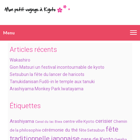
Menu
Navigation
alternative
Articles récents
Wakashiro
Gion Matsuri un festival incontournable de kyoto
Setsubun la fête du lancer de haricots
Tanukidanisan Fudô-in le temple aux tanuki
Arashiyama Monkey Park Iwatayama
Étiquettes
cerisier
Arashiyama
centre ville Kyoto
Chemin
Canal du lac Biwa
fête
cérémonie du thé
de la philosophie
fête Setsubun
traditionnelle japonaise
gare de Kyoto
Geisha