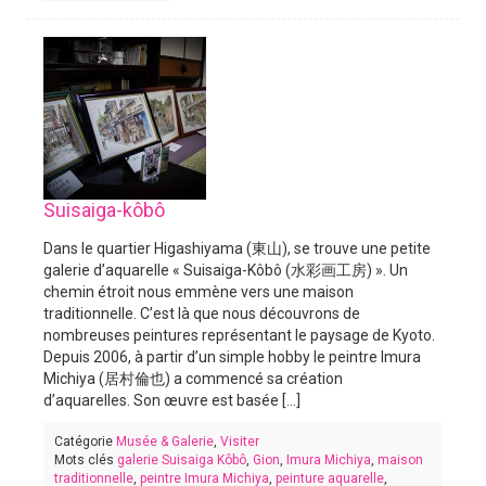
Suisaiga-kôbô
Dans le quartier Higashiyama (東山), se trouve une petite
galerie d’aquarelle « Suisaiga-Kôbô (水彩画工房) ». Un
chemin étroit nous emmène vers une maison
traditionnelle. C’est là que nous découvrons de
nombreuses peintures représentant le paysage de Kyoto.
Depuis 2006, à partir d’un simple hobby le peintre Imura
Michiya (居村倫也) a commencé sa création
d’aquarelles. Son œuvre est basée [...]
Catégorie
Musée & Galerie
,
Visiter
Mots clés
galerie Suisaiga Kôbô
,
Gion
,
Imura Michiya
,
maison
traditionnelle
,
peintre Imura Michiya
,
peinture aquarelle
,