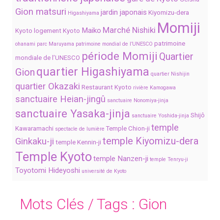
Gion matsuri
jardin japonais
Kiyomizu-dera
Higashiyama
Momiji
Marché Nishiki
Maiko
Kyoto
logement Kyoto
patrimoine
ohanami
parc Maruyama
patrimoine mondial de l’UNESCO
période Momiji
Quartier
mondiale de l’UNESCO
quartier Higashiyama
Gion
quartier Nishijin
quartier Okazaki
Restaurant Kyoto
rivière Kamogawa
sanctuaire Heian-jingû
sanctuaire Nonomiya-jinja
sanctuaire Yasaka-jinja
Shijô
sanctuaire Yoshida-jinja
temple
Kawaramachi
Temple Chion-ji
spectacle de lumière
temple Kiyomizu-dera
Ginkaku-ji
temple Kennin-ji
Temple Kyoto
temple Nanzen-ji
temple Tenryu-ji
Toyotomi Hideyoshi
université de Kyoto
Mots Clés / Tags :
Gion