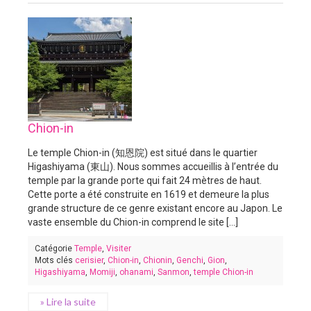
Chion-in
Le temple Chion-in (知恩院) est situé dans le quartier
Higashiyama (東山). Nous sommes accueillis à l’entrée du
temple par la grande porte qui fait 24 mètres de haut.
Cette porte a été construite en 1619 et demeure la plus
grande structure de ce genre existant encore au Japon. Le
vaste ensemble du Chion-in comprend le site [...]
Catégorie
Temple
,
Visiter
Mots clés
cerisier
,
Chion-in
,
Chionin
,
Genchi
,
Gion
,
Higashiyama
,
Momiji
,
ohanami
,
Sanmon
,
temple Chion-in
» Lire la suite