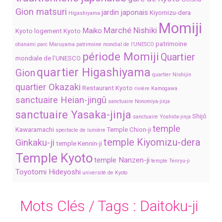
Gion matsuri
jardin japonais
Kiyomizu-dera
Higashiyama
Momiji
Marché Nishiki
Maiko
Kyoto
logement Kyoto
patrimoine
ohanami
parc Maruyama
patrimoine mondial de l’UNESCO
période Momiji
Quartier
mondiale de l’UNESCO
quartier Higashiyama
Gion
quartier Nishijin
quartier Okazaki
Restaurant Kyoto
rivière Kamogawa
sanctuaire Heian-jingû
sanctuaire Nonomiya-jinja
sanctuaire Yasaka-jinja
Shijô
sanctuaire Yoshida-jinja
temple
Kawaramachi
Temple Chion-ji
spectacle de lumière
temple Kiyomizu-dera
Ginkaku-ji
temple Kennin-ji
Temple Kyoto
temple Nanzen-ji
temple Tenryu-ji
Toyotomi Hideyoshi
université de Kyoto
Mots Clés / Tags :
Daitoku-ji