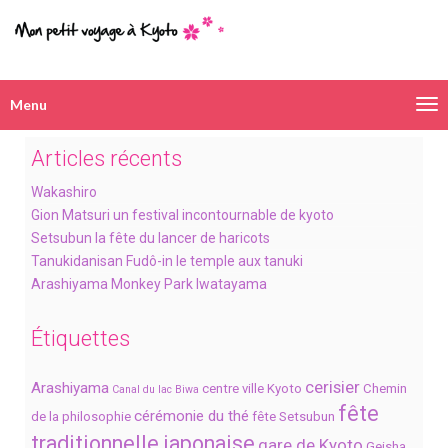
Menu
Navigation
alternative
Articles récents
Wakashiro
Gion Matsuri un festival incontournable de kyoto
Setsubun la fête du lancer de haricots
Tanukidanisan Fudô-in le temple aux tanuki
Arashiyama Monkey Park Iwatayama
Étiquettes
cerisier
Arashiyama
centre ville Kyoto
Chemin
Canal du lac Biwa
fête
cérémonie du thé
de la philosophie
fête Setsubun
traditionnelle japonaise
gare de Kyoto
Geisha