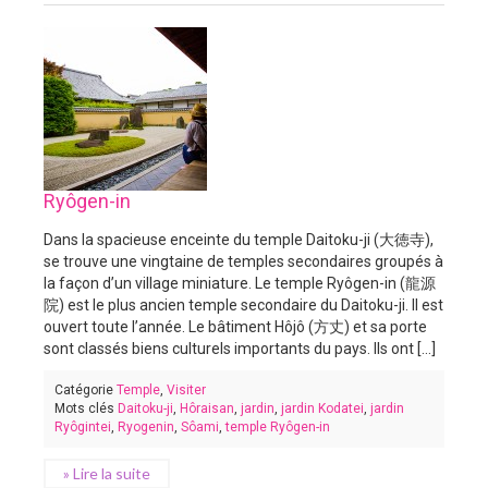
Ryôgen-in
Dans la spacieuse enceinte du temple Daitoku-ji (大徳寺),
se trouve une vingtaine de temples secondaires groupés à
la façon d’un village miniature. Le temple Ryôgen-in (龍源
院) est le plus ancien temple secondaire du Daitoku-ji. Il est
ouvert toute l’année. Le bâtiment Hôjô (方丈) et sa porte
sont classés biens culturels importants du pays. Ils ont [...]
Catégorie
Temple
,
Visiter
Mots clés
Daitoku-ji
,
Hôraisan
,
jardin
,
jardin Kodatei
,
jardin
Ryôgintei
,
Ryogenin
,
Sôami
,
temple Ryôgen-in
» Lire la suite