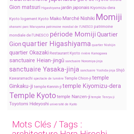
Gion matsuri
jardin japonais
Kiyomizu-dera
Higashiyama
Momiji
Marché Nishiki
Maiko
Kyoto
logement Kyoto
patrimoine
ohanami
parc Maruyama
patrimoine mondial de l’UNESCO
période Momiji
Quartier
mondiale de l’UNESCO
quartier Higashiyama
Gion
quartier Nishijin
quartier Okazaki
Restaurant Kyoto
rivière Kamogawa
sanctuaire Heian-jingû
sanctuaire Nonomiya-jinja
sanctuaire Yasaka-jinja
Shijô
sanctuaire Yoshida-jinja
temple
Kawaramachi
Temple Chion-ji
spectacle de lumière
temple Kiyomizu-dera
Ginkaku-ji
temple Kennin-ji
Temple Kyoto
temple Nanzen-ji
temple Tenryu-ji
Toyotomi Hideyoshi
université de Kyoto
Mots Clés / Tags :
architecture Hara Hiroshi