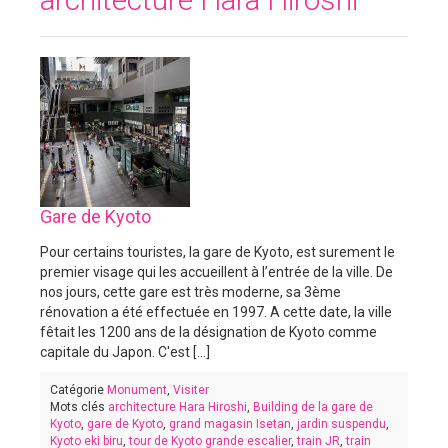
Gare de Kyoto
Pour certains touristes, la gare de Kyoto, est surement le
premier visage qui les accueillent à l’entrée de la ville. De
nos jours, cette gare est très moderne, sa 3ème
rénovation a été effectuée en 1997. A cette date, la ville
fêtait les 1200 ans de la désignation de Kyoto comme
capitale du Japon. C'est [...]
Catégorie
Monument
,
Visiter
Mots clés
architecture Hara Hiroshi
,
Building de la gare de
Kyoto
,
gare de Kyoto
,
grand magasin Isetan
,
jardin suspendu
,
Kyoto eki biru
,
tour de Kyoto grande escalier
,
train JR
,
train