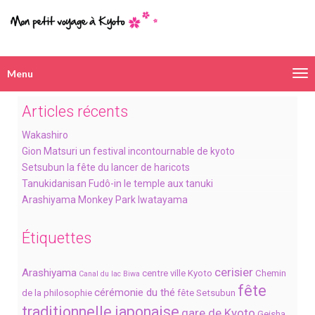
Menu
Navigation
alternative
Articles récents
Wakashiro
Gion Matsuri un festival incontournable de kyoto
Setsubun la fête du lancer de haricots
Tanukidanisan Fudô-in le temple aux tanuki
Arashiyama Monkey Park Iwatayama
Étiquettes
cerisier
Arashiyama
centre ville Kyoto
Chemin
Canal du lac Biwa
fête
cérémonie du thé
de la philosophie
fête Setsubun
traditionnelle japonaise
gare de Kyoto
Geisha