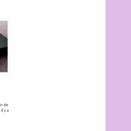
in de
l y a