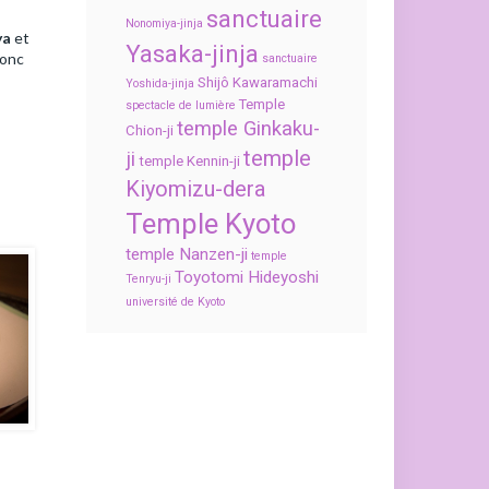
sanctuaire
Nonomiya-jinja
ya
et
Yasaka-jinja
donc
sanctuaire
Shijô Kawaramachi
Yoshida-jinja
Temple
spectacle de lumière
temple Ginkaku-
Chion-ji
temple
ji
temple Kennin-ji
Kiyomizu-dera
Temple Kyoto
temple Nanzen-ji
temple
Toyotomi Hideyoshi
Tenryu-ji
université de Kyoto