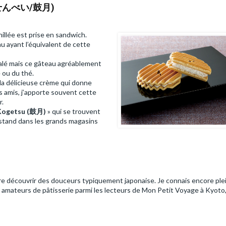
(千寿せんべい/鼓月)
illée est prise en sandwich.
u ayant l’équivalent de cette
 salé mais ce gâteau agréablement
 ou du thé.
la délicieuse crème qui donne
es amis, j’apporte souvent cette
r.
Kogetsu (鼓月)
» qui se trouvent
n stand dans les grands magasins
aire découvrir des douceurs typiquement japonaise. Je connais encore ple
s amateurs de pâtisserie parmi les lecteurs de Mon Petit Voyage à Kyoto, i