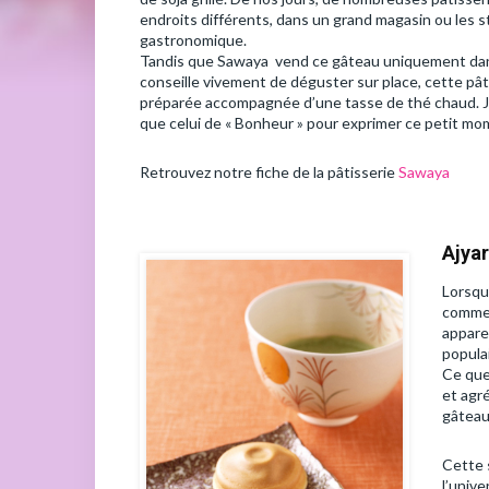
endroits différents, dans un grand magasin ou les 
gastronomique.
Tandis que Sawaya vend ce gâteau uniquement dan
conseille vivement de déguster sur place, cette pât
préparée accompagnée d’une tasse de thé chaud. J
que celui de « Bonheur » pour exprimer ce petit m
Retrouvez notre fiche de la pâtisserie
Sawaya
Ajya
Lorsque
comme
appare
populai
Ce que
et agré
gâteau
Cette 
l’univ