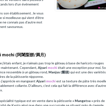
stands lors d’un événement
s son établissement. Je vous
e si moelleuse qui vient d’être
e ne connais pas d’autre mot
oment savoureux.
ri mochi (阿闍梨餅/満月)
 j’étais enfant, je n’aimais pas trop le gâteau à base de haricots rouges
 maintenant. Cependant,
Ajyari
mochi
était une exception pour moi. S
nce ressemble à un gâteau rond,
Manjyu (饅頭)
qui est une des variétés
res de la pâtisserie nipponne.
 j’apprécie en mangeant
Ajyari
mochi
est sa texture de pâte très moell
ablement collante. D’ailleurs, c’est cela qui fait la différence avec d’autr
x.
spécialité typique est en vente dans la pâtisserie
« Mangetsu »
près de
ersité de Kyoto ainsi que dans une succursale se situant près du temple