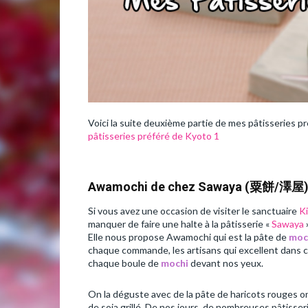
Voici la suite deuxième partie de mes pâtisseries pré
pâtisseries préféré de Kyoto 1
Awamochi de chez Sawaya (粟餅/澤屋
Si vous avez une occasion de visiter le sanctuaire
K
manquer de faire une halte à la pâtisserie «
Sawaya
»
Elle nous propose Awamochi qui est la pâte de
moc
chaque commande, les artisans qui excellent dans 
chaque boule de
mochi
devant nos yeux.
On la déguste avec de la pâte de haricots rouges o
de soja grillé. De nos jours, de nombreuses pâtisse