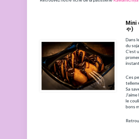
Min
ゃ)
Dans l
du soja
C’est u
promen
instant
Ces pe
tellem
Sa sav
J’aime
le cou
bons m
Retrou