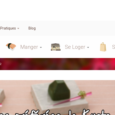
 Pratiques
Blog
Manger
Se Loger
S
2