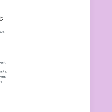
んじ
ivé
ient
ccès.
avec
es