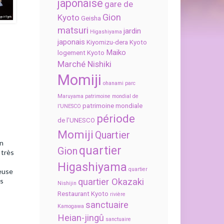
japonaise
gare de
Gion
Kyoto
Geisha
matsuri
jardin
Higashiyama
japonais
Kiyomizu-dera
Kyoto
Maiko
logement Kyoto
Marché Nishiki
Momiji
ohanami
parc
Maruyama
patrimoine mondial de
patrimoine mondiale
l’UNESCO
période
de l’UNESCO
Momiji
Quartier
on
quartier
Gion
 très
Higashiyama
quartier
euse
es
quartier Okazaki
Nishijin
Restaurant Kyoto
rivière
sanctuaire
Kamogawa
Heian-jingû
sanctuaire