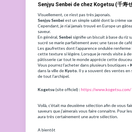
Senjyu Senbei de chez Kogetsu 
Visuellement, ce n’est pas très japonais.
Senjyu Senbei
est un simple sablé dont la crème van
Cependant, je n’ai jamais trouvé en Europe un gâtea
saveur.
En général,
Senbei
signifie un biscuit à base du riz
sucré se marie parfaitement avec une tasse de café
Les gaufrettes dont l’apparence ondulée renferme 
cette texture si légère. Lorsque je rends visite à d
pâtisserie car tout le monde apprécie cette douceu
Vous pourrez l’acheter dans plusieurs boutiques «
dans la ville de
Kyoto
. Il y a souvent des ventes e
de tout l’archipel.
Kogetsu
(site officiel) :
https://www.kogetsu.com/
Voilà, c’était ma deuxième sélection afin de vous f
saveurs que j’aimerais vous faire connaitre. Pour le
aura très certainement une autre sélection.
A bientôt