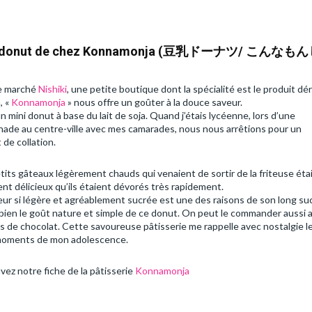
i donut de chez Konnamonja (豆乳ドーナツ/ こんなも
e marché
Nishiki
, une petite boutique dont la spécialité est le produit dér
, «
Konnamonja
» nous offre un goûter à la douce saveur.
n mini donut à base du lait de soja. Quand j’étais lycéenne, lors d’une
ade au centre-ville avec mes camarades, nous nous arrêtions pour un
 de collation.
tits gâteaux légèrement chauds qui venaient de sortir de la friteuse éta
ent délicieux qu’ils étaient dévorés très rapidement.
eur si légère et agréablement sucrée est une des raisons de son long su
 bien le goût nature et simple de ce donut. On peut le commander aussi 
lis de chocolat. Cette savoureuse pâtisserie me rappelle avec nostalgie l
oments de mon adolescence.
vez notre fiche de la pâtisserie
Konnamonja