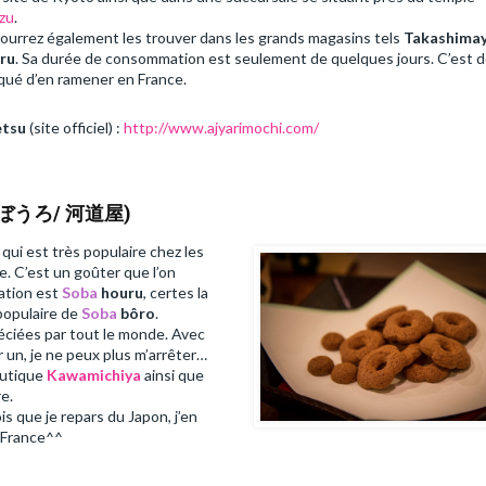
zu
.
ourrez également les trouver dans les grands magasins tels
Takashima
ru
. Sa durée de consommation est seulement de quelques jours. C’est 
qué d’en ramener en France.
tsu
(site officiel) :
http://www.ajyarimochi.com/
(蕎麦ぼうろ/ 河道屋)
 qui est très populaire chez les
e. C’est un goûter que l’on
ation est
Soba
houru
, certes la
populaire de
Soba
bôro
.
éciées par tout le monde. Avec
 un, je ne peux plus m’arrêter…
outique
Kawamichiya
ainsi que
e.
s que je repars du Japon, j’en
n France^^