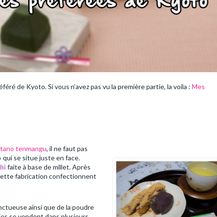
féré de Kyoto. Si vous n’avez pas vu la première partie, la voila :
Mes
)
itano tenmangu
, il ne faut pas
 qui se situe juste en face.
hi
faite à base de millet. Après
cette fabrication confectionnent
nctueuse ainsi que de la poudre
ries se vendent dans plusieurs