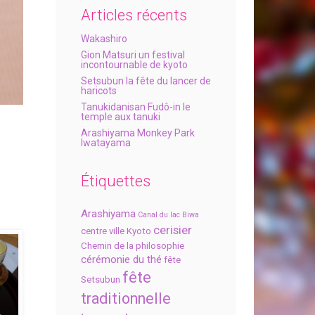
Articles récents
Wakashiro
Gion Matsuri un festival
incontournable de kyoto
Setsubun la fête du lancer de
haricots
Tanukidanisan Fudô-in le
temple aux tanuki
Arashiyama Monkey Park
Iwatayama
Étiquettes
Arashiyama
Canal du lac Biwa
cerisier
centre ville Kyoto
Chemin de la philosophie
cérémonie du thé
fête
fête
Setsubun
traditionnelle