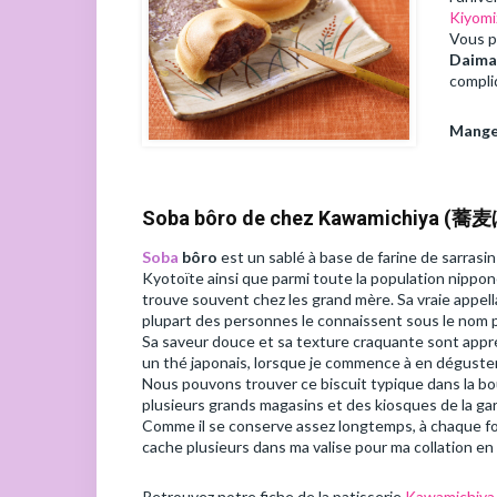
Kiyomi
Vous p
Daima
compli
Mange
Soba bôro de chez Kawamichiya 
Soba
bôro
est un sablé à base de farine de sarrasin
Kyotoïte ainsi que parmi toute la population nippon
trouve souvent chez les grand mère. Sa vraie appell
plupart des personnes le connaissent sous le nom 
Sa saveur douce et sa texture craquante sont appr
un thé japonais, lorsque je commence à en déguster
Nous pouvons trouver ce biscuit typique dans la b
plusieurs grands magasins et des kiosques de la gar
Comme il se conserve assez longtemps, à chaque foi
cache plusieurs dans ma valise pour ma collation e
Retrouvez notre fiche de la patisserie
Kawamichiya