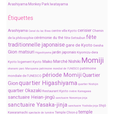
Arashiyama Monkey Park Iwatayama
Étiquettes
cerisier
Arashiyama
centre ville Kyoto
Chemin
Canal du lac Biwa
fête
cérémonie du thé
de la philosophie
fête Setsubun
traditionnelle japonaise
gare de Kyoto
Geisha
Gion matsuri
jardin japonais
Kiyomizu-dera
Higashiyama
Momiji
Marché Nishiki
Maiko
Kyoto
logement Kyoto
patrimoine
ohanami
parc Maruyama
patrimoine mondial de l’UNESCO
période Momiji
Quartier
mondiale de l’UNESCO
quartier Higashiyama
Gion
quartier Nishijin
quartier Okazaki
Restaurant Kyoto
rivière Kamogawa
sanctuaire Heian-jingû
sanctuaire Nonomiya-jinja
sanctuaire Yasaka-jinja
Shijô
sanctuaire Yoshida-jinja
temple
Kawaramachi
Temple Chion-ji
spectacle de lumière