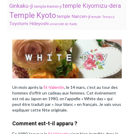
temple Kiyomizu-dera
Ginkaku-ji
temple Kennin-ji
Temple Kyoto
temple Nanzen-ji
temple Tenryu-ji
Toyotomi Hideyoshi
université de Kyoto
Un mois après la
St-Valentin
, le 14 mars, c’est au tour des
hommes d’offrir un cadeau aux femmes. Cet événement
est né au Japon en 1980, on l’appelle « White day » qui
peut être traduit par « Jour blanc » en français. Je vais vous
expliquer cette fête originale.
Comment est-t-il apparu ?
En 1980, lorsque la
St-Valentin
s’est bien installée dans la