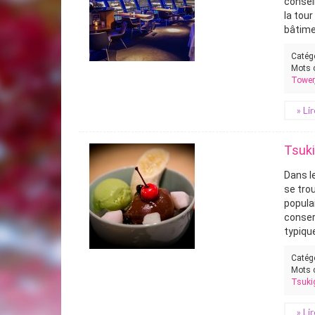
conseil
la tou
bâtimen
Catég
Mots 
Tower
» Li
Tsuk
Dans l
se tro
popula
conser
typique
Catég
Mots 
Tsuki
» Li