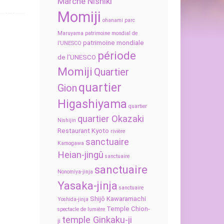
Marché Nishiki
Momiji
ohanami
parc
Maruyama
patrimoine mondial de
patrimoine mondiale
l’UNESCO
période
de l’UNESCO
Momiji
Quartier
quartier
Gion
Higashiyama
quartier
quartier Okazaki
Nishijin
Restaurant Kyoto
rivière
sanctuaire
Kamogawa
Heian-jingû
sanctuaire
sanctuaire
Nonomiya-jinja
Yasaka-jinja
sanctuaire
Shijô Kawaramachi
Yoshida-jinja
Temple Chion-
spectacle de lumière
temple Ginkaku-ji
ji