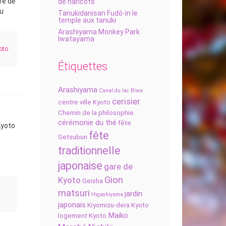
ire de
de haricots
du
Tanukidanisan Fudô-in le
temple aux tanuki
Arashiyama Monkey Park
Iwatayama
oto
Étiquettes
Arashiyama
Canal du lac Biwa
cerisier
centre ville Kyoto
Chemin de la philosophie
cérémonie du thé
fête
Kyoto
fête
Setsubun
traditionnelle
japonaise
gare de
Gion
Kyoto
Geisha
matsuri
jardin
Higashiyama
japonais
Kiyomizu-dera
Kyoto
Maiko
logement Kyoto