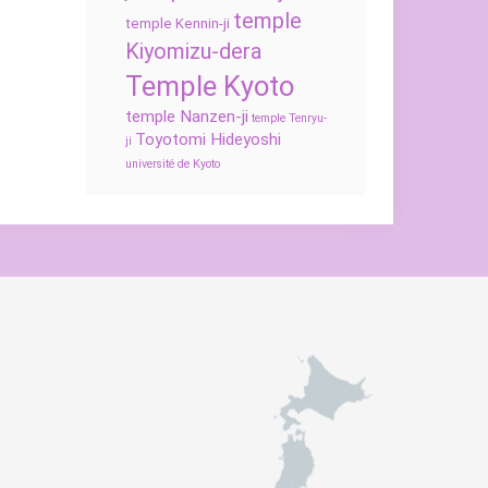
temple
temple Kennin-ji
Kiyomizu-dera
Temple Kyoto
temple Nanzen-ji
temple Tenryu-
Toyotomi Hideyoshi
ji
université de Kyoto