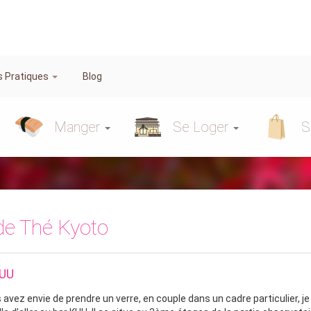
s Pratiques
Blog
Manger
Se Loger
S
de Thé Kyoto
KUU
s avez envie de prendre un verre, en couple dans un cadre particulier, j