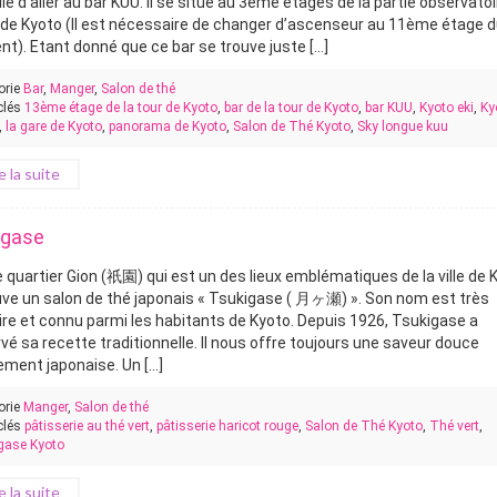
le d’aller au bar KUU. Il se situe au 3ème étages de la partie observato
r de Kyoto (Il est nécessaire de changer d’ascenseur au 11ème étage 
t). Etant donné que ce bar se trouve juste [...]
orie
Bar
,
Manger
,
Salon de thé
clés
13ème étage de la tour de Kyoto
,
bar de la tour de Kyoto
,
bar KUU
,
Kyoto eki
,
Ky
,
la gare de Kyoto
,
panorama de Kyoto
,
Salon de Thé Kyoto
,
Sky longue kuu
re la suite
igase
e quartier Gion (祇園) qui est un des lieux emblématiques de la ville de 
uve un salon de thé japonais « Tsukigase ( 月ヶ瀬) ». Son nom est très
ire et connu parmi les habitants de Kyoto. Depuis 1926, Tsukigase a
vé sa recette traditionnelle. Il nous offre toujours une saveur douce
ment japonaise. Un [...]
orie
Manger
,
Salon de thé
clés
pâtisserie au thé vert
,
pâtisserie haricot rouge
,
Salon de Thé Kyoto
,
Thé vert
,
gase Kyoto
re la suite