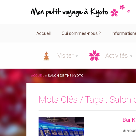
Accueil
Qui sommes-nous ?
Information
Visiter
Activités
ACCUEIL
»
SALON DE THÉ KYOTO
Mots Clés / Tags :
Salon 
Bar 
Si vou