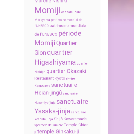
Marché Nishiki
Momiji
ohanami
parc
Maruyama
patrimoine mondial de
patrimoine mondiale
l’UNESCO
période
de l’UNESCO
Momiji
Quartier
quartier
Gion
Higashiyama
quartier
quartier Okazaki
Nishijin
Restaurant Kyoto
rivière
sanctuaire
Kamogawa
Heian-jingû
sanctuaire
sanctuaire
Nonomiya-jinja
Yasaka-jinja
sanctuaire
Shijô Kawaramachi
Yoshida-jinja
Temple Chion-
spectacle de lumière
temple Ginkaku-ji
ji