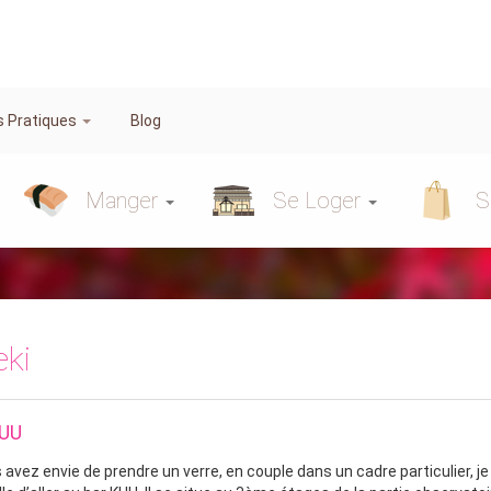
s Pratiques
Blog
Manger
Se Loger
S
eki
KUU
s avez envie de prendre un verre, en couple dans un cadre particulier, j