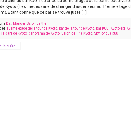
le d’aller au bar KUU. Il se situe au 3ème étages de la partie observato
r de Kyoto (Il est nécessaire de changer d’ascenseur au 11ème étage 
t). Etant donné que ce bar se trouve juste [...]
orie
Bar
,
Manger
,
Salon de thé
clés
13ème étage de la tour de Kyoto
,
bar de la tour de Kyoto
,
bar KUU
,
Kyoto eki
,
Ky
,
la gare de Kyoto
,
panorama de Kyoto
,
Salon de Thé Kyoto
,
Sky longue kuu
re la suite