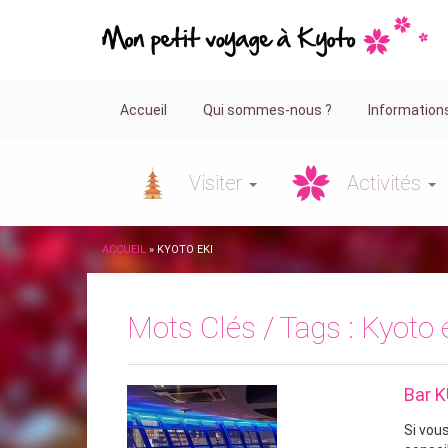
Accueil
Qui sommes-nous ?
Information
Visiter
Activités
ACCUEIL
»
KYOTO EKI
Mots Clés / Tags :
Kyoto 
Bar 
Si vou