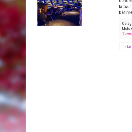
conseil
la tou
bâtimen
Catég
Mots 
Tower
» Li