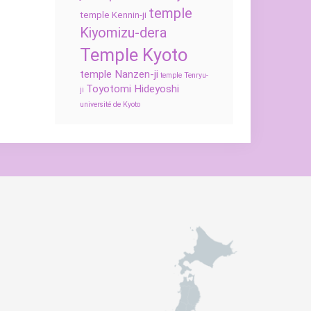
temple
temple Kennin-ji
Kiyomizu-dera
Temple Kyoto
temple Nanzen-ji
temple Tenryu-
Toyotomi Hideyoshi
ji
université de Kyoto