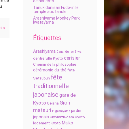
ire de
de haricots
du
Tanukidanisan Fudô-in le
temple aux tanuki
Arashiyama Monkey Park
Iwatayama
oto
Étiquettes
Arashiyama
Canal du lac Biwa
cerisier
centre ville Kyoto
Chemin de la philosophie
cérémonie du thé
fête
fête
Setsubun
traditionnelle
japonaise
gare de
Gion
Kyoto
Geisha
matsuri
jardin
Higashiyama
japonais
Kiyomizu-dera
Kyoto
Maiko
logement Kyoto