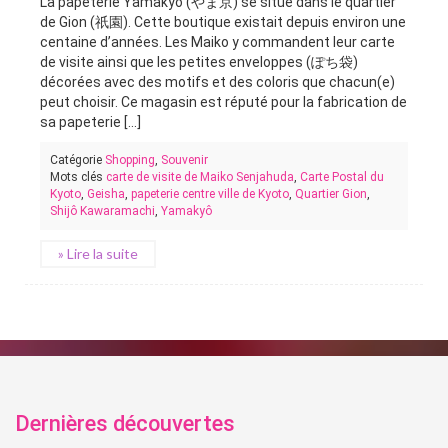
La papeterie Yamakyô (やま京) se situe dans le quartier
de Gion (祇園). Cette boutique existait depuis environ une
centaine d’années. Les Maiko y commandent leur carte
de visite ainsi que les petites enveloppes (ぽち袋)
décorées avec des motifs et des coloris que chacun(e)
peut choisir. Ce magasin est réputé pour la fabrication de
sa papeterie [...]
Catégorie
Shopping
,
Souvenir
Mots clés
carte de visite de Maiko Senjahuda
,
Carte Postal du
Kyoto
,
Geisha
,
papeterie centre ville de Kyoto
,
Quartier Gion
,
Shijô Kawaramachi
,
Yamakyô
» Lire la suite
Dernières découvertes