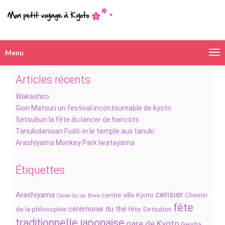
Menu
Navigation
alternative
Articles récents
Wakashiro
Gion Matsuri un festival incontournable de kyoto
Setsubun la fête du lancer de haricots
Tanukidanisan Fudô-in le temple aux tanuki
Arashiyama Monkey Park Iwatayama
Étiquettes
cerisier
Arashiyama
centre ville Kyoto
Chemin
Canal du lac Biwa
fête
cérémonie du thé
de la philosophie
fête Setsubun
traditionnelle japonaise
gare de Kyoto
Geisha