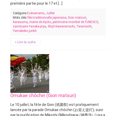
première partie pour le 17 et [...]
Catégorie
Evènements
,
Juillet
Mots clés
fête traditionnelle japonaise
,
Gion matsuri
,
Karasuma
,
mairie de Kyoto
,
patrimoine mondial de l’UNESCO
,
sanctuaire Yasaka-jinja
,
Shijô Kawaramachi
,
Teramachi
,
Yamaboko junkô
» Lire la suite
Omukae chôchin (Gion matsuri)
Le 10 juillet, la fête de Gion (祇園祭) est pratiquement
lancée par la parade Omukae chôchin (お迎え提灯), suivi
par la purification de Mikoshi (Mikoshiarai /神輿洗い) qui a