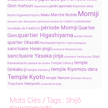
Gion matsuri
jardin japonais
Kiyomizu-dera
Higashiyama
Momiji
Marché Nishiki
Maiko
Kyoto
logement Kyoto
patrimoine
ohanami
parc Maruyama
patrimoine mondial de l’UNESCO
période Momiji
Quartier
mondiale de l’UNESCO
quartier Higashiyama
Gion
quartier Nishijin
quartier Okazaki
Restaurant Kyoto
rivière Kamogawa
sanctuaire Heian-jingû
sanctuaire Nonomiya-jinja
sanctuaire Yasaka-jinja
Shijô
sanctuaire Yoshida-jinja
temple
Kawaramachi
Temple Chion-ji
spectacle de lumière
temple Kiyomizu-dera
Ginkaku-ji
temple Kennin-ji
Temple Kyoto
temple Nanzen-ji
temple Tenryu-ji
Toyotomi Hideyoshi
université de Kyoto
Mots Clés / Tags :
Shijô
Kawaramachi