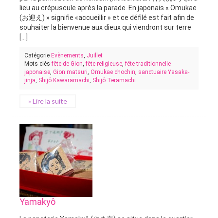
lieu au crépuscule après la parade. En japonais « Omukae
(お迎え) » signifie «accueillir » et ce défilé est fait afin de
souhaiter la bienvenue aux dieux qui viendront sur terre
[...]
Catégorie
Evènements
,
Juillet
Mots clés
fête de Gion
,
fête religieuse
,
fête traditionnelle
japonaise
,
Gion matsuri
,
Omukae chochin
,
sanctuaire Yasaka-
jinja
,
Shijô Kawaramachi
,
Shijô Teramachi
» Lire la suite
Yamakyô