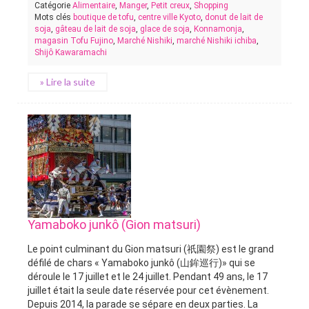
Catégorie
Alimentaire
,
Manger
,
Petit creux
,
Shopping
Mots clés
boutique de tofu
,
centre ville Kyoto
,
donut de lait de
soja
,
gâteau de lait de soja
,
glace de soja
,
Konnamonja
,
magasin Tofu Fujino
,
Marché Nishiki
,
marché Nishiki ichiba
,
Shijô Kawaramachi
» Lire la suite
Yamaboko junkô (Gion matsuri)
Le point culminant du Gion matsuri (祇園祭) est le grand
défilé de chars « Yamaboko junkô (山鉾巡行)» qui se
déroule le 17 juillet et le 24 juillet. Pendant 49 ans, le 17
juillet était la seule date réservée pour cet évènement.
Depuis 2014, la parade se sépare en deux parties. La