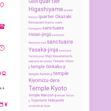
quartier
Gion
Higashiyama
quartier
quartier Okazaki
Nishijin
Restaurant Kyoto
rivière
sanctuaire
Kamogawa
Heian-jingû
sanctuaire
sanctuaire
Nonomiya-jinja
Yasaka-jinja
sanctuaire
Shijô Kawaramachi
Yoshida-jinja
Temple Chion-
spectacle de lumière
temple Ginkaku-ji
ji
temple
temple Kennin-ji
Kiyomizu-dera
Temple Kyoto
e à
temple Nanzen-ji
temple Tenryu-
Toyotomi Hideyoshi
ji
université de Kyoto