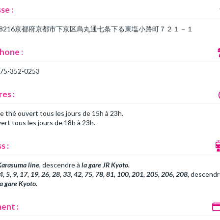
se :
0-8216京都府京都市下京区烏丸通七条下る東塩小路町７２１－１
phone
:
075-352-0253
res :
e thé ouvert tous les jours de 15h à 23h.
ert tous les jours de 18h à 23h.
s :
Karasuma line
, descendre à
la gare JR
Kyoto.
4, 5, 9, 17, 19, 26, 28, 33, 42, 75, 78, 81, 100, 201, 205, 206, 208,
descendr
la gare Kyoto.
ent :