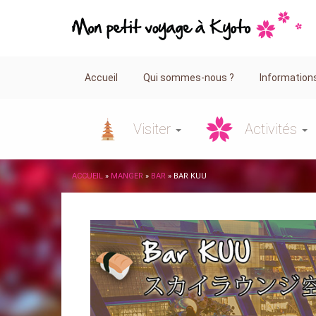
Accueil
Qui sommes-nous ?
Information
Visiter
Activités
ACCUEIL
»
MANGER
»
BAR
»
BAR KUU