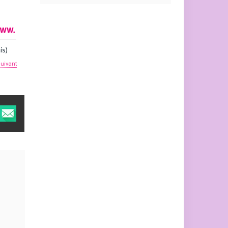
is)
suivant