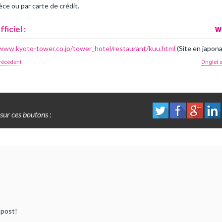
ce ou par carte de crédit.
fficiel :
/www.kyoto-tower.co.jp/tower_hotel/restaurant/kuu.html
(Site en japona
récédent
Onglet 
sur ces boutons :
 post!