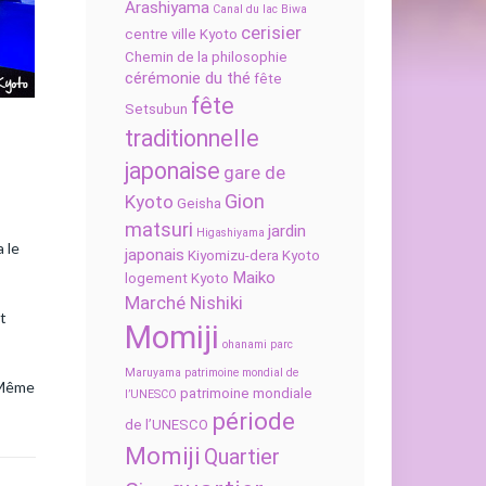
Arashiyama
Canal du lac Biwa
cerisier
centre ville Kyoto
Chemin de la philosophie
cérémonie du thé
fête
fête
Setsubun
traditionnelle
japonaise
gare de
Gion
Kyoto
Geisha
matsuri
jardin
Higashiyama
 le
japonais
Kiyomizu-dera
Kyoto
Maiko
logement Kyoto
Marché Nishiki
nt
Momiji
ohanami
parc
Maruyama
patrimoine mondial de
. Même
patrimoine mondiale
l’UNESCO
période
de l’UNESCO
Momiji
Quartier