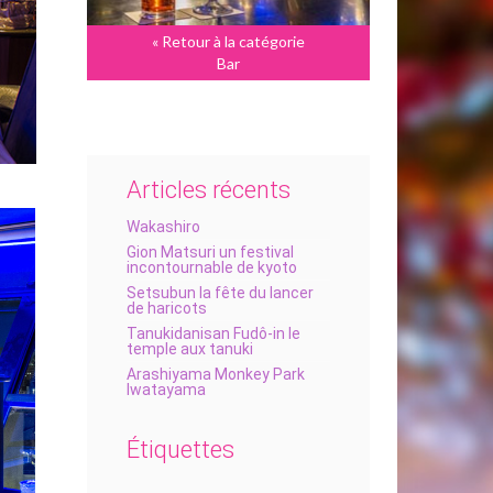
« Retour à la catégorie
Bar
Articles récents
Wakashiro
Gion Matsuri un festival
incontournable de kyoto
Setsubun la fête du lancer
de haricots
Tanukidanisan Fudô-in le
temple aux tanuki
Arashiyama Monkey Park
Iwatayama
Étiquettes