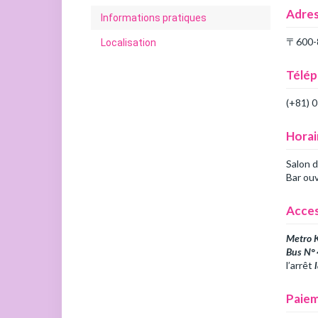
Adres
Informations pratiques
〒60
Localisation
Télé
(+81) 
Horai
Salon d
Bar ouv
Acces
Metro 
Bus N° 
l’arrêt
Paiem