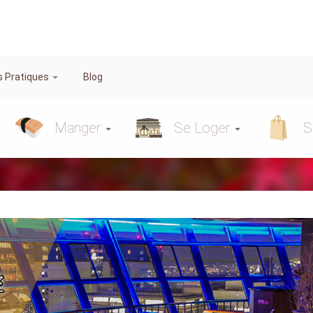
s Pratiques
Blog
Manger
Se Loger
S