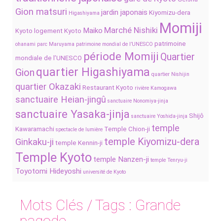
Gion matsuri
jardin japonais
Kiyomizu-dera
Higashiyama
Momiji
Marché Nishiki
Maiko
Kyoto
logement Kyoto
patrimoine
ohanami
parc Maruyama
patrimoine mondial de l’UNESCO
période Momiji
Quartier
mondiale de l’UNESCO
quartier Higashiyama
Gion
quartier Nishijin
quartier Okazaki
Restaurant Kyoto
rivière Kamogawa
sanctuaire Heian-jingû
sanctuaire Nonomiya-jinja
sanctuaire Yasaka-jinja
Shijô
sanctuaire Yoshida-jinja
temple
Kawaramachi
Temple Chion-ji
spectacle de lumière
temple Kiyomizu-dera
Ginkaku-ji
temple Kennin-ji
Temple Kyoto
temple Nanzen-ji
temple Tenryu-ji
Toyotomi Hideyoshi
université de Kyoto
Mots Clés / Tags :
Grande
pagode