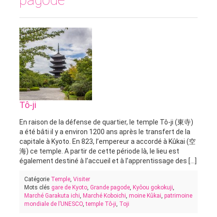
Tô-ji
En raison de la défense de quartier, le temple Tô-ji (東寺)
a été bâti il y a environ 1200 ans après le transfert de la
capitale à Kyoto. En 823, l’empereur a accordé à Kûkai (空
海) ce temple. A partir de cette période là, le lieu est
également destiné à l’accueil et à l’apprentissage des [...]
Catégorie
Temple
,
Visiter
Mots clés
gare de Kyoto
,
Grande pagode
,
Kyôou gokokuji
,
Marché Garakuta ichi
,
Marché Koboichi
,
moine Kûkai
,
patrimoine
mondiale de l’UNESCO
,
temple Tô-ji
,
Toji