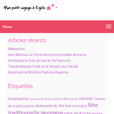
Menu
Navigation
alternative
Articles récents
Wakashiro
Gion Matsuri un festival incontournable de kyoto
Setsubun la fête du lancer de haricots
Tanukidanisan Fudô-in le temple aux tanuki
Arashiyama Monkey Park Iwatayama
Étiquettes
cerisier
Arashiyama
centre ville Kyoto
Chemin
Canal du lac Biwa
fête
cérémonie du thé
de la philosophie
fête Setsubun
traditionnelle japonaise
gare de Kyoto
Geisha