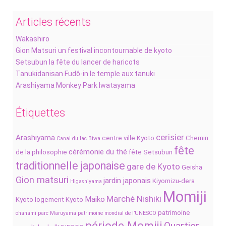
Articles récents
Wakashiro
Gion Matsuri un festival incontournable de kyoto
Setsubun la fête du lancer de haricots
Tanukidanisan Fudô-in le temple aux tanuki
Arashiyama Monkey Park Iwatayama
Étiquettes
cerisier
Arashiyama
centre ville Kyoto
Chemin
Canal du lac Biwa
fête
cérémonie du thé
de la philosophie
fête Setsubun
traditionnelle japonaise
gare de Kyoto
Geisha
Gion matsuri
jardin japonais
Kiyomizu-dera
Higashiyama
Momiji
Marché Nishiki
Maiko
Kyoto
logement Kyoto
patrimoine
ohanami
parc Maruyama
patrimoine mondial de l’UNESCO
période Momiji