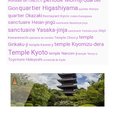
Quartier
mondiale de l’UNESCO
quartier Higashiyama
Gion
quartier Nishijin
quartier Okazaki
Restaurant Kyoto
rivière Kamogawa
sanctuaire Heian-jingû
sanctuaire Nonomiya-jinja
sanctuaire Yasaka-jinja
Shijô
sanctuaire Yoshida-jinja
temple
Kawaramachi
Temple Chion-ji
spectacle de lumière
temple Kiyomizu-dera
Ginkaku-ji
temple Kennin-ji
Temple Kyoto
temple Nanzen-ji
temple Tenryu-ji
Toyotomi Hideyoshi
université de Kyoto