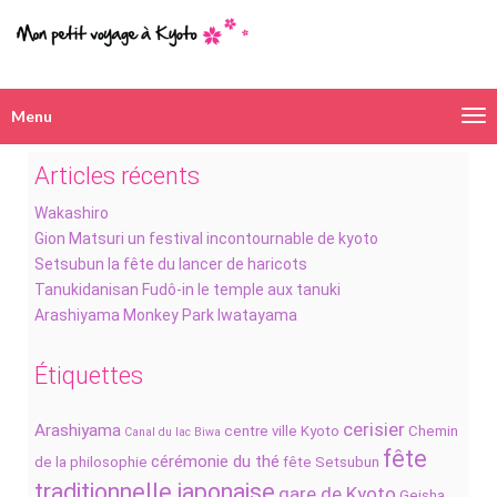
Menu
Navigation
alternative
Articles récents
Wakashiro
Gion Matsuri un festival incontournable de kyoto
Setsubun la fête du lancer de haricots
Tanukidanisan Fudô-in le temple aux tanuki
Arashiyama Monkey Park Iwatayama
Étiquettes
cerisier
Arashiyama
centre ville Kyoto
Chemin
Canal du lac Biwa
fête
cérémonie du thé
de la philosophie
fête Setsubun
traditionnelle japonaise
gare de Kyoto
Geisha