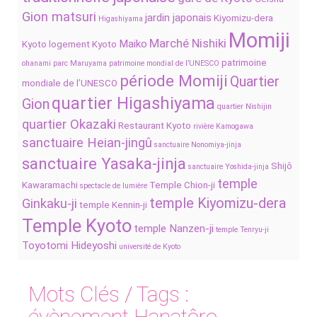
Gion matsuri
jardin japonais
Kiyomizu-dera
Higashiyama
Momiji
Marché Nishiki
Maiko
Kyoto
logement Kyoto
patrimoine
ohanami
parc Maruyama
patrimoine mondial de l’UNESCO
période Momiji
Quartier
mondiale de l’UNESCO
quartier Higashiyama
Gion
quartier Nishijin
quartier Okazaki
Restaurant Kyoto
rivière Kamogawa
sanctuaire Heian-jingû
sanctuaire Nonomiya-jinja
sanctuaire Yasaka-jinja
Shijô
sanctuaire Yoshida-jinja
temple
Kawaramachi
Temple Chion-ji
spectacle de lumière
temple Kiyomizu-dera
Ginkaku-ji
temple Kennin-ji
Temple Kyoto
temple Nanzen-ji
temple Tenryu-ji
Toyotomi Hideyoshi
université de Kyoto
Mots Clés / Tags :
évènement Hanatôro