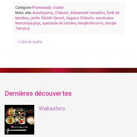
Catégorie
Promenade
,
Visiter
Mots clés
Arashiyama
,
Chikurin
,
évènement Hanatôro
,
forêt de
bambou
,
jardin Ôkôchi Sansô
,
Sagano Chikurin
,
sanctuaire
Nonomiya-jinja
,
spectacle de lumière
,
temple Nison-in
,
temple
Tenryu-ji
» Lire la suite
Dernières découvertes
Wakashiro