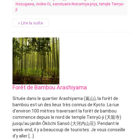
Hozugawa
,
rivière Oi
,
sanctuaire Nonomiya-jinja
,
temple Tenryu-
ji
» Lire la suite
Forêt de Bambou Arashiyama
Située dans le quartier Arashiyama (嵐山), la forêt de
bambou est un des lieux très connus de Kyoto. La rue
d’environ 100 mètres traversant la forêt de bambou
commence depuis le nord de temple Tenryû-ji (天龍寺)
jusqu’au jardin Ôkôchi Sansô (大河内山荘). Pendant le
week-end, il y a beaucoup de touristes. Je vous conseille
d’y aller [...]