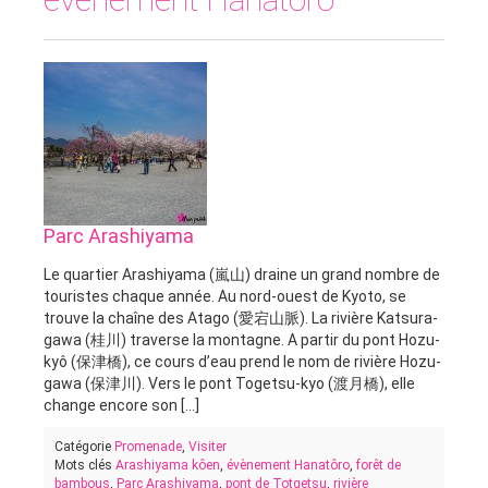
Parc Arashiyama
Le quartier Arashiyama (嵐山) draine un grand nombre de
touristes chaque année. Au nord-ouest de Kyoto, se
trouve la chaîne des Atago (愛宕山脈). La rivière Katsura-
gawa (桂川) traverse la montagne. A partir du pont Hozu-
kyô (保津橋), ce cours d’eau prend le nom de rivière Hozu-
gawa (保津川). Vers le pont Togetsu-kyo (渡月橋), elle
change encore son [...]
Catégorie
Promenade
,
Visiter
Mots clés
Arashiyama kôen
,
évènement Hanatôro
,
forêt de
bambous
,
Parc Arashiyama
,
pont de Totgetsu
,
rivière