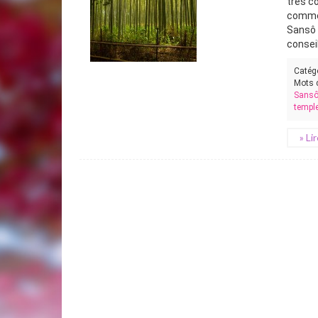
très c
commen
Sansô 
conseill
Catég
Mots 
Sans
temple
» Li