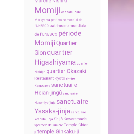
Marché Nishiki
Momiji
ohanami
parc
Maruyama
patrimoine mondial de
patrimoine mondiale
l’UNESCO
période
de l’UNESCO
Momiji
Quartier
quartier
Gion
Higashiyama
quartier
quartier Okazaki
Nishijin
Restaurant Kyoto
rivière
sanctuaire
Kamogawa
Heian-jingû
sanctuaire
sanctuaire
Nonomiya-jinja
Yasaka-jinja
sanctuaire
Shijô Kawaramachi
Yoshida-jinja
Temple Chion-
spectacle de lumière
temple Ginkaku-ji
ji