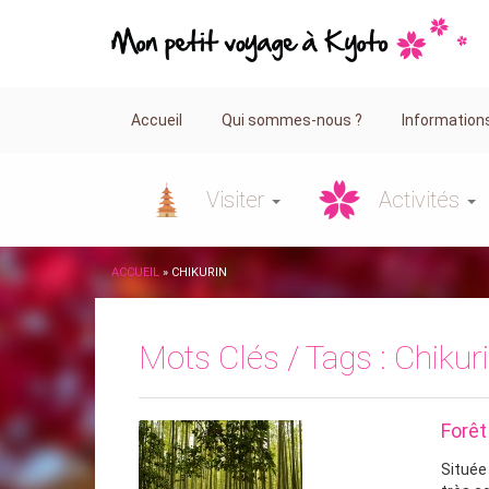
Accueil
Qui sommes-nous ?
Information
Visiter
Activités
ACCUEIL
»
CHIKURIN
Mots Clés / Tags :
Chikur
Forê
Située