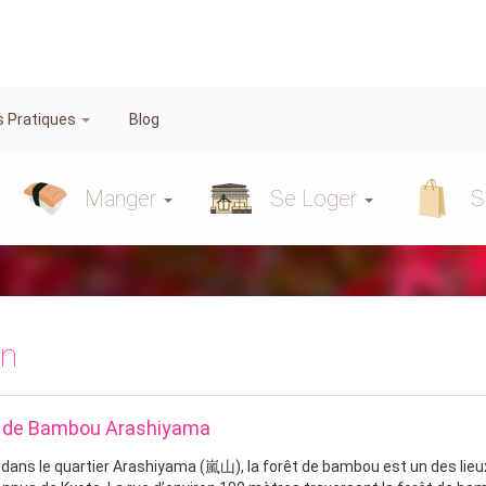
s Pratiques
Blog
Manger
Se Loger
S
in
t de Bambou Arashiyama
 dans le quartier Arashiyama (嵐山), la forêt de bambou est un des lieu