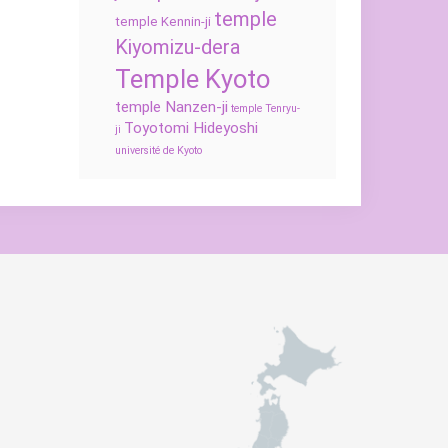
temple
temple Kennin-ji
Kiyomizu-dera
Temple Kyoto
temple Nanzen-ji
temple Tenryu-
Toyotomi Hideyoshi
ji
université de Kyoto