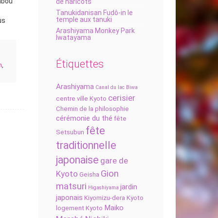
ambou
de haricots
Tanukidanisan Fudô-in le
temple aux tanuki
us
Arashiyama Monkey Park
Iwatayama
Étiquettes
n
,
Arashiyama
Canal du lac Biwa
cerisier
centre ville Kyoto
Chemin de la philosophie
cérémonie du thé
fête
fête
Setsubun
traditionnelle
japonaise
gare de
Gion
Kyoto
Geisha
matsuri
jardin
Higashiyama
japonais
Kiyomizu-dera
Kyoto
Maiko
logement Kyoto