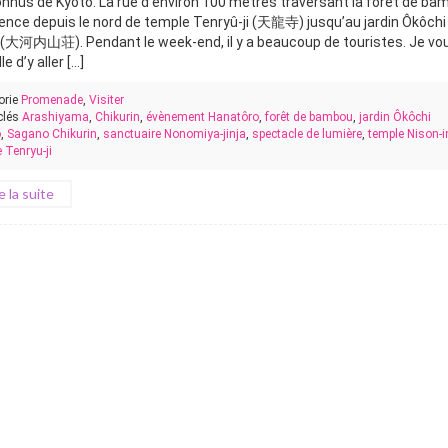
onnus de Kyoto. La rue d’environ 100 mètres traversant la forêt de b
ce depuis le nord de temple Tenryû-ji (天龍寺) jusqu’au jardin Ôkôchi
(大河内山荘). Pendant le week-end, il y a beaucoup de touristes. Je vo
e d’y aller [...]
orie
Promenade
,
Visiter
clés
Arashiyama
,
Chikurin
,
évènement Hanatôro
,
forêt de bambou
,
jardin Ôkôchi
ô
,
Sagano Chikurin
,
sanctuaire Nonomiya-jinja
,
spectacle de lumière
,
temple Nison-i
 Tenryu-ji
re la suite