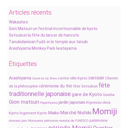
Articles récents
Wakashiro
Gion Matsuri un festival incontournable de kyoto
Setsubun la fête du lancer de haricots
Tanukidanisan Fudô-in le temple aux tanuki
Arashiyama Monkey Park Iwatayama
Étiquettes
cerisier
Arashiyama
centre ville Kyoto
Chemin
Canal du lac Biwa
fête
cérémonie du thé
de la philosophie
fête Setsubun
traditionnelle japonaise
gare de Kyoto
Geisha
Gion matsuri
jardin japonais
Kiyomizu-dera
Higashiyama
Momiji
Marché Nishiki
Maiko
Kyoto
logement Kyoto
patrimoine
ohanami
parc Maruyama
patrimoine mondial de l’UNESCO
période Momiji