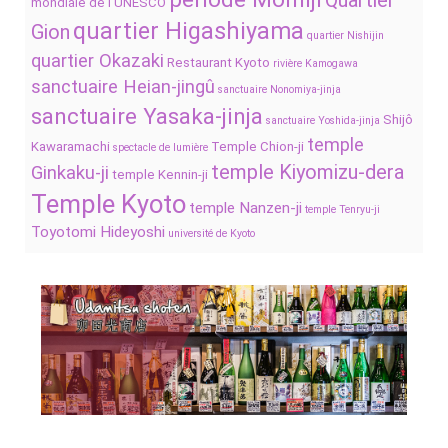
Quartier
mondiale de l’UNESCO
quartier Higashiyama
Gion
quartier Nishijin
quartier Okazaki
Restaurant Kyoto
rivière Kamogawa
sanctuaire Heian-jingû
sanctuaire Nonomiya-jinja
sanctuaire Yasaka-jinja
Shijô
sanctuaire Yoshida-jinja
temple
Kawaramachi
Temple Chion-ji
spectacle de lumière
temple Kiyomizu-dera
Ginkaku-ji
temple Kennin-ji
Temple Kyoto
temple Nanzen-ji
temple Tenryu-ji
Toyotomi Hideyoshi
université de Kyoto