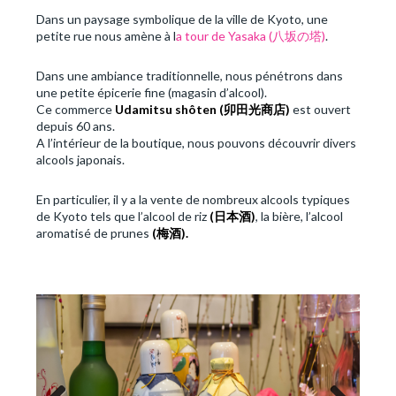
Dans un paysage symbolique de la ville de Kyoto, une
petite rue nous amène à l
a tour de Yasaka (八坂の塔)
.
Dans une ambiance traditionnelle, nous pénétrons dans
une petite épicerie fine (magasin d’alcool).
Ce commerce
Udamitsu shôten (
卯田光商店
)
est ouvert
depuis 60 ans.
A l’intérieur de la boutique, nous pouvons découvrir divers
alcools japonais.
En particulier, il y a la vente de nombreux alcools typiques
de Kyoto tels que l’alcool de riz
(
日本酒
)
, la bière, l’alcool
aromatisé de prunes
(
梅酒
).