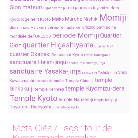
Gion matsuri
jardin japonais
Kiyomizu-dera
Higashiyama
Momiji
Marché Nishiki
Maiko
Kyoto
logement Kyoto
patrimoine
ohanami
parc Maruyama
patrimoine mondial de l’UNESCO
période Momiji
Quartier
mondiale de l’UNESCO
quartier Higashiyama
Gion
quartier Nishijin
quartier Okazaki
Restaurant Kyoto
rivière Kamogawa
sanctuaire Heian-jingû
sanctuaire Nonomiya-jinja
sanctuaire Yasaka-jinja
Shijô
sanctuaire Yoshida-jinja
temple
Kawaramachi
Temple Chion-ji
spectacle de lumière
temple Kiyomizu-dera
Ginkaku-ji
temple Kennin-ji
Temple Kyoto
temple Nanzen-ji
temple Tenryu-ji
Toyotomi Hideyoshi
université de Kyoto
Mots Clés / Tags :
tour de
Kyoto grande escalier