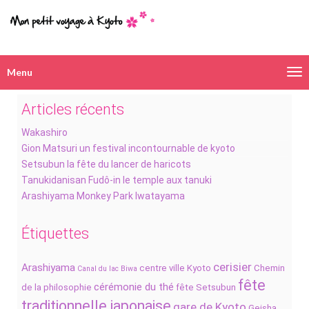
Menu
Navigation
alternative
Articles récents
Wakashiro
Gion Matsuri un festival incontournable de kyoto
Setsubun la fête du lancer de haricots
Tanukidanisan Fudô-in le temple aux tanuki
Arashiyama Monkey Park Iwatayama
Étiquettes
cerisier
Arashiyama
centre ville Kyoto
Chemin
Canal du lac Biwa
fête
cérémonie du thé
de la philosophie
fête Setsubun
traditionnelle japonaise
gare de Kyoto
Geisha