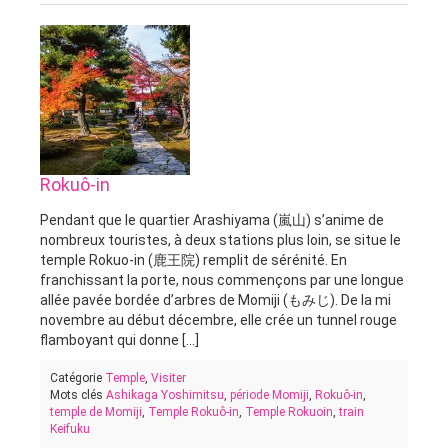
Rokuô-in
Pendant que le quartier Arashiyama (嵐山) s’anime de
nombreux touristes, à deux stations plus loin, se situe le
temple Rokuo-in (鹿王院) remplit de sérénité. En
franchissant la porte, nous commençons par une longue
allée pavée bordée d’arbres de Momiji (もみじ). De la mi
novembre au début décembre, elle crée un tunnel rouge
flamboyant qui donne [...]
Catégorie
Temple
,
Visiter
Mots clés
Ashikaga Yoshimitsu
,
période Momiji
,
Rokuô-in
,
temple de Momiji
,
Temple Rokuô-in
,
Temple Rokuoin
,
train
Keifuku