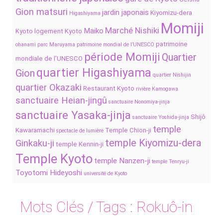
Gion matsuri
jardin japonais
Kiyomizu-dera
Higashiyama
Momiji
Marché Nishiki
Maiko
Kyoto
logement Kyoto
patrimoine
ohanami
parc Maruyama
patrimoine mondial de l’UNESCO
période Momiji
Quartier
mondiale de l’UNESCO
quartier Higashiyama
Gion
quartier Nishijin
quartier Okazaki
Restaurant Kyoto
rivière Kamogawa
sanctuaire Heian-jingû
sanctuaire Nonomiya-jinja
sanctuaire Yasaka-jinja
Shijô
sanctuaire Yoshida-jinja
temple
Kawaramachi
Temple Chion-ji
spectacle de lumière
temple Kiyomizu-dera
Ginkaku-ji
temple Kennin-ji
Temple Kyoto
temple Nanzen-ji
temple Tenryu-ji
Toyotomi Hideyoshi
université de Kyoto
Mots Clés / Tags :
Rokuô-in