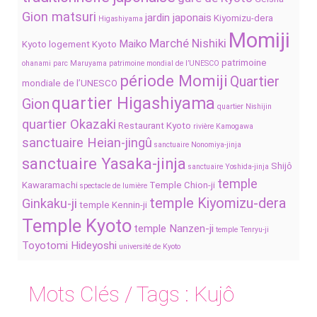
Gion matsuri
jardin japonais
Kiyomizu-dera
Higashiyama
Momiji
Marché Nishiki
Maiko
Kyoto
logement Kyoto
patrimoine
ohanami
parc Maruyama
patrimoine mondial de l’UNESCO
période Momiji
Quartier
mondiale de l’UNESCO
quartier Higashiyama
Gion
quartier Nishijin
quartier Okazaki
Restaurant Kyoto
rivière Kamogawa
sanctuaire Heian-jingû
sanctuaire Nonomiya-jinja
sanctuaire Yasaka-jinja
Shijô
sanctuaire Yoshida-jinja
temple
Kawaramachi
Temple Chion-ji
spectacle de lumière
temple Kiyomizu-dera
Ginkaku-ji
temple Kennin-ji
Temple Kyoto
temple Nanzen-ji
temple Tenryu-ji
Toyotomi Hideyoshi
université de Kyoto
Mots Clés / Tags :
Kujô