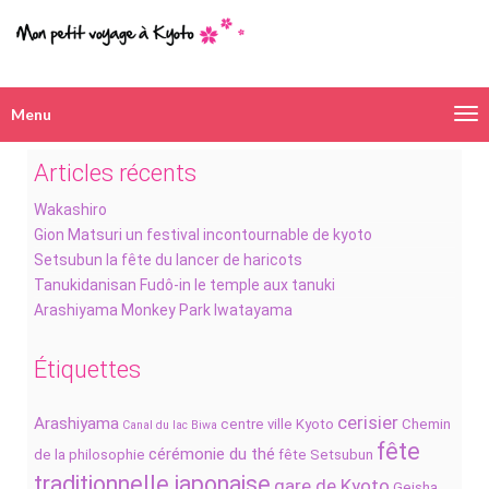
Menu
Navigation
alternative
Articles récents
Wakashiro
Gion Matsuri un festival incontournable de kyoto
Setsubun la fête du lancer de haricots
Tanukidanisan Fudô-in le temple aux tanuki
Arashiyama Monkey Park Iwatayama
Étiquettes
cerisier
Arashiyama
centre ville Kyoto
Chemin
Canal du lac Biwa
fête
cérémonie du thé
de la philosophie
fête Setsubun
traditionnelle japonaise
gare de Kyoto
Geisha