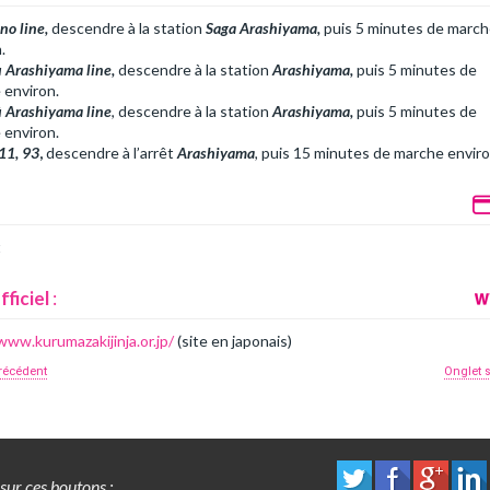
no line,
descendre à la station
Saga Arashiyama,
puis 5 minutes de marc
.
 Arashiyama line,
descendre à la station
Arashiyama,
puis 5 minutes de
 environ.
 Arashiyama line
, descendre à la station
Arashiyama,
puis 5 minutes de
 environ.
11, 93
,
descendre à l’arrêt
Arashiyama
,
puis 15 minutes de marche enviro
t
fficiel
:
www.kurumazakijinja.or.jp/
(site en japonais)
récédent
Onglet 
sur ces boutons :