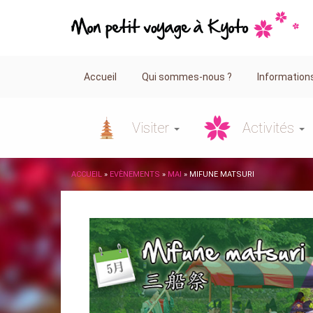
Accueil
Qui sommes-nous ?
Information
Visiter
Activités
ACCUEIL
»
EVÈNEMENTS
»
MAI
»
MIFUNE MATSURI