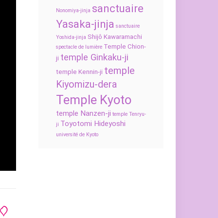
sanctuaire
Nonomiya-jinja
Yasaka-jinja
sanctuaire
Shijô Kawaramachi
Yoshida-jinja
Temple Chion-
spectacle de lumière
temple Ginkaku-ji
ji
temple
temple Kennin-ji
Kiyomizu-dera
Temple Kyoto
temple Nanzen-ji
temple Tenryu-
Toyotomi Hideyoshi
ji
université de Kyoto