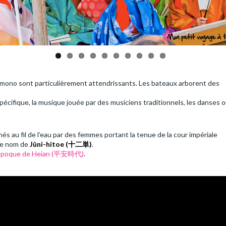
imono sont particulièrement attendrissants. Les bateaux arborent des
cifique, la musique jouée par des musiciens traditionnels, les danses o
s au fil de l’eau par des femmes portant la tenue de la cour impériale
le nom de
Jûni-hitoe (
十二単
)
.
époque de Heian (平安時代)
.