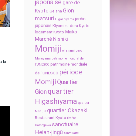
japonaise
gare de
Gion
Kyoto
Geisha
matsuri
jardin
Higashiyama
japonais
Kiyomizu-dera
Kyoto
Maiko
logement Kyoto
Marché Nishiki
Momiji
ohanami
parc
Maruyama
patrimoine mondial de
u la
patrimoine mondiale
l’UNESCO
période
de l’UNESCO
Momiji
Quartier
quartier
Gion
Higashiyama
quartier
quartier Okazaki
Nishijin
Restaurant Kyoto
rivière
sanctuaire
Kamogawa
Heian-jingû
sanctuaire