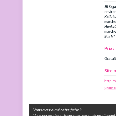
JR Saga
environ
Keifuku
marche
Hankyû
marche
Bus N° 
Prix :
Gratui
Site o
http://
Onglet p
Vous avez aimé cette fiche ?
Vous pouvez le partager avec vos amis en cliquant 