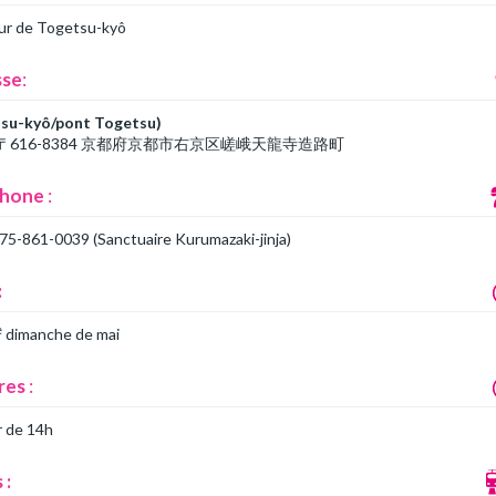
ur de Togetsu-kyô
sse
:
su-kyô/pont Togetsu)
n 〒616-8384 京都府京都市右京区嵯峨天龍寺造路町‎
phone
:
075-861-0039 (Sanctuaire Kurumazaki-jinja)
:
e
dimanche de mai
res
:
r de 14h
 :