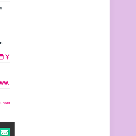
he
n.
suivant