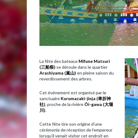
La fête des bateaux
Mifune Matsuri
(
三船祭
)
se déroule dans le quartier
Arashiyama (
嵐山
)
en pleine saison du
reverdissement des arbres.
Cet événement est organisé par le
sanctuaire
Kurumazaki-jinja (
車折神
社
)
, proche de la rivière
Ôi-gawa (
大堰
川
)
.
Cette fête tire son origine d’une
cérémonie de réception de l’empereur
lorsqu’il venait visiter cet endroit en