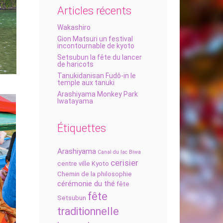
Articles récents
Wakashiro
Gion Matsuri un festival
incontournable de kyoto
Setsubun la fête du lancer
de haricots
Tanukidanisan Fudô-in le
temple aux tanuki
Arashiyama Monkey Park
Iwatayama
Étiquettes
Arashiyama
Canal du lac Biwa
cerisier
centre ville Kyoto
Chemin de la philosophie
cérémonie du thé
fête
fête
Setsubun
traditionnelle