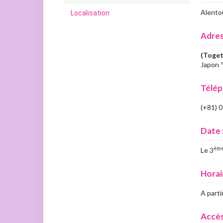
Alento
Localisation
Adre
(Toget
Japo
Télé
(+81) 
Date 
èm
Le 3
Horai
A parti
Accès