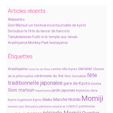
Articles récents
Wakashiro
Gion Matsuri un festival incontournable de kyoto
Setsubun la fête du lancer de haricots
Tanukidanisan Fudô-in le temple aux tanuki
Arashiyama Monkey Park Iwatayama
Étiquettes
cerisier
Arashiyama
centre ville Kyoto
Chemin
Canal du lac Biwa
fête
cérémonie du thé
de la philosophie
fête Setsubun
traditionnelle japonaise
gare de Kyoto
Geisha
Gion matsuri
jardin japonais
Kiyomizu-dera
Higashiyama
Momiji
Marché Nishiki
Maiko
Kyoto
logement Kyoto
patrimoine
ohanami
parc Maruyama
patrimoine mondial de l’UNESCO
période Momiji