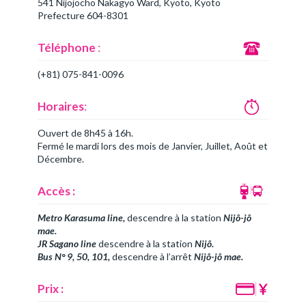
541 Nijojocho Nakagyo Ward, Kyoto, Kyoto
Prefecture 604-8301
Téléphone
:
(+81) 075-841-0096
Horaires
:
Ouvert de 8h45 à 16h.
Fermé le mardi lors des mois de Janvier, Juillet, Août et
Décembre.
Accès :
Metro Karasuma line,
descendre à la station
Nijô-jô
mae.
JR Sagano line
descendre à la station
Nijô.
Bus N° 9, 50, 101,
descendre à l’arrêt
Nijô-jô mae.
Prix :