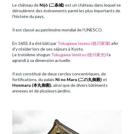
Le château de
Nijô (
二条城
)
est un château dans lequel se
déroulèrent des événements parmi les plus importants de
l’histoire du pays.
Il est classé au patrimoine mondial de l’UNESCO.
En 1603, il a été bâti par
Tokugawa Ieyasu (徳川家康)
afin
d’y résider lors de ses séjours à Kyoto.
Le troisième shogun
Tokugawa Iemitsu (徳川家光)
l’a
agrandi à sa dimension actuelle.
Il est constitué de deux cercles concentriques, de
fortifications, du palais
Ni no Maru (
二の丸御殿)
et
Honmaru (
本丸御殿)
, ainsi que de divers bâtiments
annexes et de plusieurs jardins.