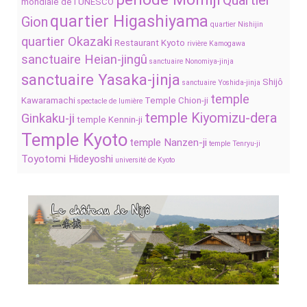
Quartier
mondiale de l’UNESCO
quartier Higashiyama
Gion
quartier Nishijin
quartier Okazaki
Restaurant Kyoto
rivière Kamogawa
sanctuaire Heian-jingû
sanctuaire Nonomiya-jinja
sanctuaire Yasaka-jinja
Shijô
sanctuaire Yoshida-jinja
temple
Kawaramachi
Temple Chion-ji
spectacle de lumière
temple Kiyomizu-dera
Ginkaku-ji
temple Kennin-ji
Temple Kyoto
temple Nanzen-ji
temple Tenryu-ji
Toyotomi Hideyoshi
université de Kyoto