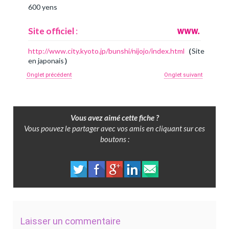
600 yens
Site officiel
:
http://www.city.kyoto.jp/bunshi/nijojo/index.html
（
Site
en japonais
）
Onglet précédent
Onglet suivant
Vous avez aimé cette fiche ?
Vous pouvez le partager avec vos amis en cliquant sur ces
boutons :
Laisser un commentaire