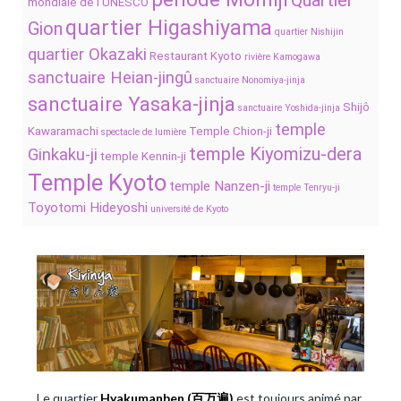
Quartier
mondiale de l’UNESCO
quartier Higashiyama
Gion
quartier Nishijin
quartier Okazaki
Restaurant Kyoto
rivière Kamogawa
sanctuaire Heian-jingû
sanctuaire Nonomiya-jinja
sanctuaire Yasaka-jinja
Shijô
sanctuaire Yoshida-jinja
temple
Kawaramachi
Temple Chion-ji
spectacle de lumière
temple Kiyomizu-dera
Ginkaku-ji
temple Kennin-ji
Temple Kyoto
temple Nanzen-ji
temple Tenryu-ji
Toyotomi Hideyoshi
université de Kyoto
Le quartier
Hyakumanben (
百万遍)
est toujours animé par