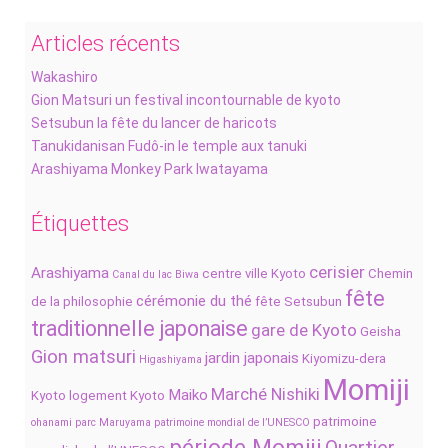
Articles récents
Wakashiro
Gion Matsuri un festival incontournable de kyoto
Setsubun la fête du lancer de haricots
Tanukidanisan Fudô-in le temple aux tanuki
Arashiyama Monkey Park Iwatayama
Étiquettes
cerisier
Arashiyama
centre ville Kyoto
Chemin
Canal du lac Biwa
fête
cérémonie du thé
de la philosophie
fête Setsubun
traditionnelle japonaise
gare de Kyoto
Geisha
Gion matsuri
jardin japonais
Kiyomizu-dera
Higashiyama
Momiji
Marché Nishiki
Maiko
Kyoto
logement Kyoto
patrimoine
ohanami
parc Maruyama
patrimoine mondial de l’UNESCO
période Momiji