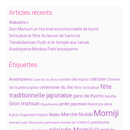
Articles récents
Wakashiro
Gion Matsuri un festival incontournable de kyoto
Setsubun la fête du lancer de haricots
Tanukidanisan Fudô-in le temple aux tanuki
Arashiyama Monkey Park Iwatayama
Étiquettes
cerisier
Arashiyama
centre ville Kyoto
Chemin
Canal du lac Biwa
fête
cérémonie du thé
de la philosophie
fête Setsubun
traditionnelle japonaise
gare de Kyoto
Geisha
Gion matsuri
jardin japonais
Kiyomizu-dera
Higashiyama
Momiji
Marché Nishiki
Maiko
Kyoto
logement Kyoto
patrimoine
ohanami
parc Maruyama
patrimoine mondial de l’UNESCO
période Momiji