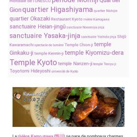
Quartier
mondiale de l’UNESCO
quartier Higashiyama
Gion
quartier Nishijin
quartier Okazaki
Restaurant Kyoto
rivière Kamogawa
sanctuaire Heian-jingû
sanctuaire Nonomiya-jinja
sanctuaire Yasaka-jinja
Shijô
sanctuaire Yoshida-jinja
temple
Kawaramachi
Temple Chion-ji
spectacle de lumière
temple Kiyomizu-dera
Ginkaku-ji
temple Kennin-ji
Temple Kyoto
temple Nanzen-ji
temple Tenryu-ji
Toyotomi Hideyoshi
université de Kyoto
La
rivière Kamo-gawa (鴨川)
se pare de nombreux charmes,