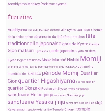
Arashiyama Monkey Park Iwatayama
Étiquettes
cerisier
Arashiyama
centre ville Kyoto
Chemin
Canal du lac Biwa
fête
cérémonie du thé
de la philosophie
fête Setsubun
traditionnelle japonaise
gare de Kyoto
Geisha
Gion matsuri
jardin japonais
Kiyomizu-dera
Higashiyama
Momiji
Marché Nishiki
Maiko
Kyoto
logement Kyoto
patrimoine
ohanami
parc Maruyama
patrimoine mondial de l’UNESCO
période Momiji
Quartier
mondiale de l’UNESCO
quartier Higashiyama
Gion
quartier Nishijin
quartier Okazaki
Restaurant Kyoto
rivière Kamogawa
sanctuaire Heian-jingû
sanctuaire Nonomiya-jinja
sanctuaire Yasaka-jinja
Shijô
sanctuaire Yoshida-jinja
temple
Kawaramachi
Temple Chion-ji
spectacle de lumière