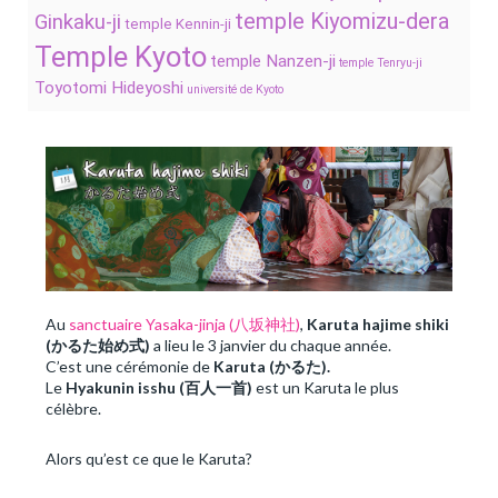
temple Kiyomizu-dera
Ginkaku-ji
temple Kennin-ji
Temple Kyoto
temple Nanzen-ji
temple Tenryu-ji
Toyotomi Hideyoshi
université de Kyoto
Au
sanctuaire Yasaka-jinja (八坂神社)
,
Karuta hajime shiki
(かるた始め式)
a lieu le 3 janvier du chaque année.
C’est une cérémonie de
Karuta (かるた).
Le
Hyakunin isshu (百人一首)
est un Karuta le plus
célèbre.
Alors qu’est ce que le Karuta?