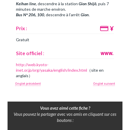
Keihan line
, descendre à la station
Gion Shijô
, puis 7
minutes de marche environ.
Bus N° 206, 100
, descendre à l’arrêt
Gion
.
Prix :
Gratuit
Site officiel
:
http://web.kyoto-
inet.or.jp/org/yasaka/english/index.html
（site en
anglais）
Onglet précédent
Onglet suivant
Vous avez aimé cette fiche ?
Vous pouvez le partager avec vos amis en cliquant sur ces
boutons :