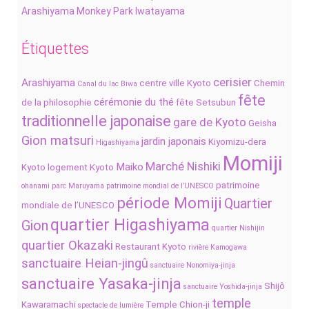
Arashiyama Monkey Park Iwatayama
Étiquettes
cerisier
Arashiyama
centre ville Kyoto
Chemin
Canal du lac Biwa
fête
cérémonie du thé
de la philosophie
fête Setsubun
traditionnelle japonaise
gare de Kyoto
Geisha
Gion matsuri
jardin japonais
Kiyomizu-dera
Higashiyama
Momiji
Marché Nishiki
Maiko
Kyoto
logement Kyoto
patrimoine
ohanami
parc Maruyama
patrimoine mondial de l’UNESCO
période Momiji
Quartier
mondiale de l’UNESCO
quartier Higashiyama
Gion
quartier Nishijin
quartier Okazaki
Restaurant Kyoto
rivière Kamogawa
sanctuaire Heian-jingû
sanctuaire Nonomiya-jinja
sanctuaire Yasaka-jinja
Shijô
sanctuaire Yoshida-jinja
temple
Kawaramachi
Temple Chion-ji
spectacle de lumière