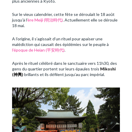
plus anciennes à Kyoto.
Sur le vieux calendrier, cette fête se déroulait le 18 août
jusqu’à l’
ère Meiji (明治時代)
. Actuellement elle se déroule
18 mai.
A l’origine, il s’agissait d’un rituel pour apaiser une
malédiction qui causait des épidémies sur le peuple à
l’époque de Heian (平安時代)
.
Après le rituel célébré dans le sanctuaire vers 11h30, des
gens du quartier portent sur leurs épaules trois
Mikoshi
(
神輿
)
brillants et ils défilent jusqu’au parc impérial.