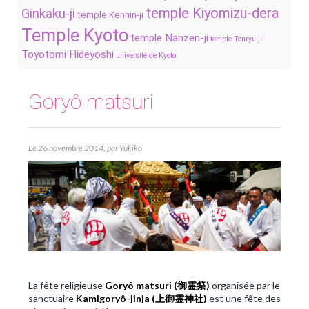
temple Kiyomizu-dera
Ginkaku-ji
temple Kennin-ji
Temple Kyoto
temple Nanzen-ji
temple Tenryu-ji
Toyotomi Hideyoshi
université de Kyoto
Goryô matsuri
Le 26 novembre 2014, par Yukiko
La fête religieuse
Goryô matsuri (
御霊祭
)
organisée par le
sanctuaire
Kamigoryô-jinja (
上御霊神社
)
est une fête des