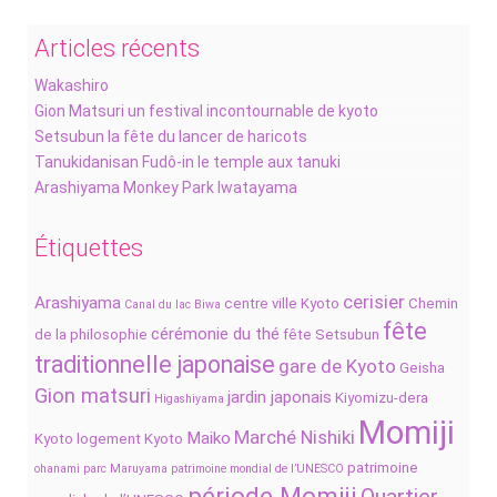
Articles récents
Wakashiro
Gion Matsuri un festival incontournable de kyoto
Setsubun la fête du lancer de haricots
Tanukidanisan Fudô-in le temple aux tanuki
Arashiyama Monkey Park Iwatayama
Étiquettes
cerisier
Arashiyama
centre ville Kyoto
Chemin
Canal du lac Biwa
fête
cérémonie du thé
de la philosophie
fête Setsubun
traditionnelle japonaise
gare de Kyoto
Geisha
Gion matsuri
jardin japonais
Kiyomizu-dera
Higashiyama
Momiji
Marché Nishiki
Maiko
Kyoto
logement Kyoto
patrimoine
ohanami
parc Maruyama
patrimoine mondial de l’UNESCO
période Momiji