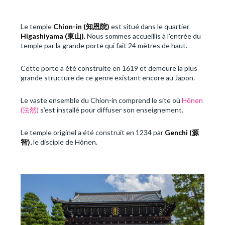
Le temple
Chion-in (
知恩院
)
est situé dans le quartier
Higashiyama (
東山
)
.
Nous sommes accueillis à l’entrée du
temple par la grande porte qui fait 24 mètres de haut.
Cette porte a été construite en 1619 et demeure la plus
grande structure de ce genre existant encore au Japon.
Le vaste ensemble du Chion-in comprend le site où
Hônen
(法然)
s’est installé pour diffuser son enseignement.
Le temple originel a été construit en 1234 par
Genchi (
源
智
)
,
le disciple de Hônen.