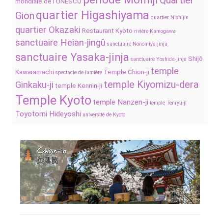
Quartier
mondiale de l’UNESCO
quartier Higashiyama
Gion
quartier Nishijin
quartier Okazaki
Restaurant Kyoto
rivière Kamogawa
sanctuaire Heian-jingû
sanctuaire Nonomiya-jinja
sanctuaire Yasaka-jinja
Shijô
sanctuaire Yoshida-jinja
temple
Kawaramachi
Temple Chion-ji
spectacle de lumière
temple Kiyomizu-dera
Ginkaku-ji
temple Kennin-ji
Temple Kyoto
temple Nanzen-ji
temple Tenryu-ji
Toyotomi Hideyoshi
université de Kyoto