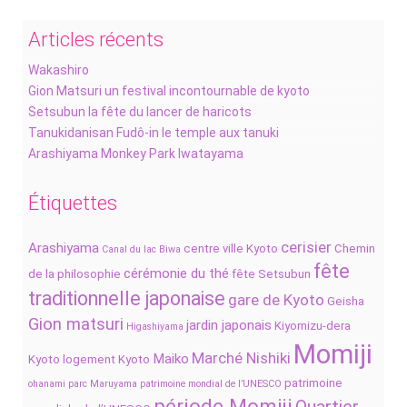
Articles récents
Wakashiro
Gion Matsuri un festival incontournable de kyoto
Setsubun la fête du lancer de haricots
Tanukidanisan Fudô-in le temple aux tanuki
Arashiyama Monkey Park Iwatayama
Étiquettes
cerisier
Arashiyama
centre ville Kyoto
Chemin
Canal du lac Biwa
fête
cérémonie du thé
de la philosophie
fête Setsubun
traditionnelle japonaise
gare de Kyoto
Geisha
Gion matsuri
jardin japonais
Kiyomizu-dera
Higashiyama
Momiji
Marché Nishiki
Maiko
Kyoto
logement Kyoto
patrimoine
ohanami
parc Maruyama
patrimoine mondial de l’UNESCO
période Momiji