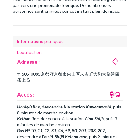
pas vers une promenade féerique. De nombreuses
personnes sont enivrées par cet instant plein de grâce.
Informations pratiques
Localisation
Adresse :
〒605-0085京都府京都市東山区末吉町大和大路通四
条上る
Accès :
Hankyû
line
, descendre à la station
Kawaramachi,
puis
8 minutes de marche environ.
Keihan line
, descendre à la station
Gion Shijô
,
puis 3
minutes de marche environ.
Bus N° 10, 11, 12, 31
, 46, 59, 80, 201, 203, 207,
descendre à l’arrêt
Shijô Keihan mae
, puis 3 minutes