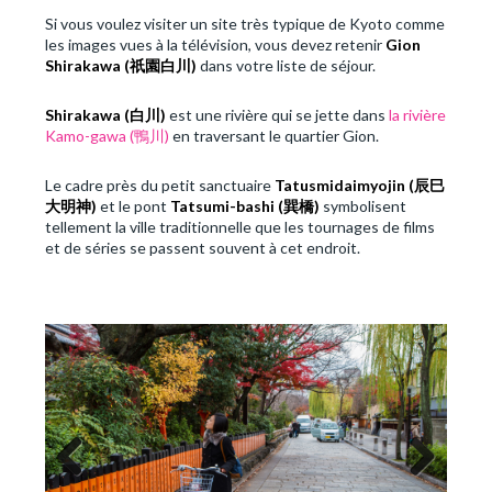
Si vous voulez visiter un site très typique de Kyoto comme
les images vues à la télévision, vous devez retenir
Gion
Shirakawa (
祇園白川
)
dans votre liste de séjour.
Shirakawa (
白川
)
est une rivière qui se jette dans
la rivière
Kamo-gawa (鴨川)
en traversant le quartier Gion.
Le cadre près du petit sanctuaire
Tatusmidaimyojin (
辰巳
大明神)
et le pont
Tatsumi-bashi (
巽橋)
symbolisent
tellement la ville traditionnelle que les tournages de films
et de séries se passent souvent à cet endroit.
Previous
Next