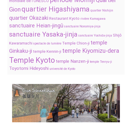
Quartier
mondiale de l’UNESCO
quartier Higashiyama
Gion
quartier Nishijin
quartier Okazaki
Restaurant Kyoto
rivière Kamogawa
sanctuaire Heian-jingû
sanctuaire Nonomiya-jinja
sanctuaire Yasaka-jinja
Shijô
sanctuaire Yoshida-jinja
temple
Kawaramachi
Temple Chion-ji
spectacle de lumière
temple Kiyomizu-dera
Ginkaku-ji
temple Kennin-ji
Temple Kyoto
temple Nanzen-ji
temple Tenryu-ji
Toyotomi Hideyoshi
université de Kyoto